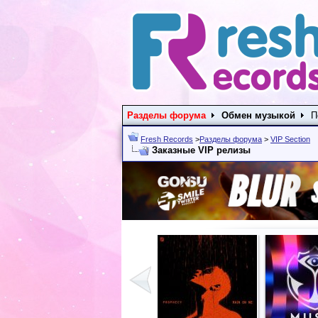
Разделы форума
Обмен музыкой
П
Fresh Records
>
Разделы форума
>
VIP Section
Заказные VIP релизы