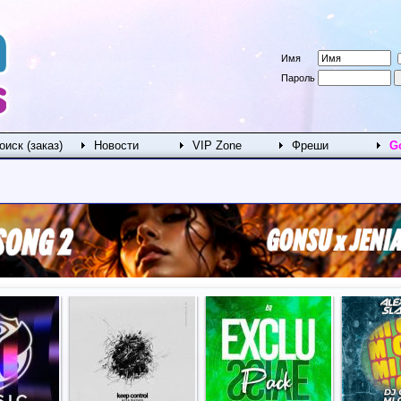
Имя
Пароль
оиск (заказ)
Новости
VIP Zone
Фреши
G