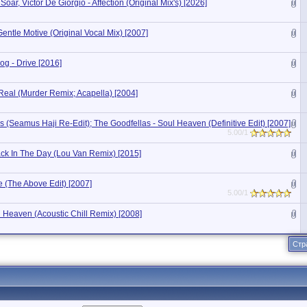
Soar, Victor De Giorgio - Affection (Original Mix's) [2026]
Gentle Motive (Original Vocal Mix) [2007]
og - Drive [2016]
 Real (Murder Remix; Acapella) [2004]
s (Seamus Haji Re-Edit); The Goodfellas - Soul Heaven (Definitive Edit) [2007]
5.00/1
ack In The Day (Lou Van Remix) [2015]
e (The Above Edit) [2007]
5.00/1
n Heaven (Acoustic Chill Remix) [2008]
Стр