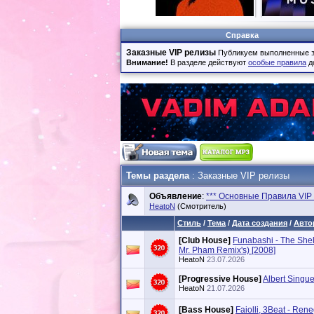
Справка
Заказные VIP релизы
Публикуем выполненные з
Внимание!
В разделе действуют
особые правила
д
Темы раздела
: Заказные VIP релизы
Объявление
:
*** Основные Правила VIP 
HeatoN
(Смотритель)
Стиль
/
Тема
/
Дата создания
/
Авто
[Club House]
Funabashi - The Shel
Mr. Pham Remix's) [2008]
HeatoN
23.07.2026
[Progressive House]
Albert Singue
HeatoN
21.07.2026
[Bass House]
Faiolli, 3Beat - Ren