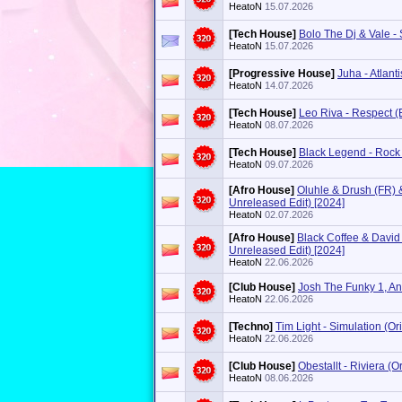
HeatoN
15.07.2026
[Tech House]
Bolo The Dj & Vale -
HeatoN
15.07.2026
[Progressive House]
Juha - Atlant
HeatoN
14.07.2026
[Tech House]
Leo Riva - Respect (
HeatoN
08.07.2026
[Tech House]
Black Legend - Rock 
HeatoN
09.07.2026
[Afro House]
Oluhle & Drush (FR) 
Unreleased Edit) [2024]
HeatoN
02.07.2026
[Afro House]
Black Coffee & David
Unreleased Edit) [2024]
HeatoN
22.06.2026
[Club House]
Josh The Funky 1, An
HeatoN
22.06.2026
[Techno]
Tim Light - Simulation (Or
HeatoN
22.06.2026
[Club House]
Obestallt - Riviera (O
HeatoN
08.06.2026