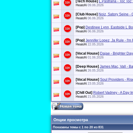
[Tech House]
L.Pastrana - Toc Toc; 
HeatoN
09.06.2026
[Club House]
Noiz, Satory Seine - 
HeatoN
06.06.2026
[Pop]
Destinee Lynn, Eastside L Bo
HeatoN
06.06.2026
[Pop]
Jennifer Lopez, Ja Rule - I'm
HeatoN
22.05.2026
[Vocal House]
Dajae - Brighter Day
HeatoN
01.06.2026
[Deep House]
James Mac, Vall - B
HeatoN
26.05.2026
[Vocal House]
Soul Providers - Ris
HeatoN
23.05.2026
[Chill Out]
Robert Vadney - A Day I
HeatoN
21.05.2026
Опции просмотра
Показаны темы с 1 по 20 из 831