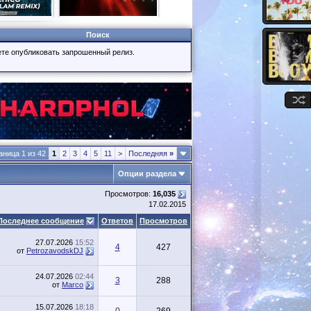
Поиск
жете опубликовать запрошенный релиз.
аница 1 из 42
1
2
3
4
5
11
>
Последняя
»
Опции раздела
Просмотров:
16,035
17.02.2015
Последнее сообщение
Ответов
Просмотров
27.07.2026
15:52
4
427
от
PetrozavodskDJ
24.07.2026
02:44
3
288
от
Marco
15.07.2026
18:18
0
269