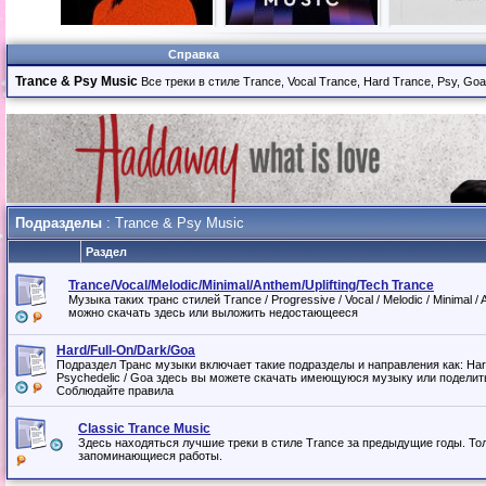
Справка
Trance & Psy Music
Все треки в стиле Trance, Vocal Trance, Hard Trance, Psy, Goa 
Подразделы
: Trance & Psy Music
Раздел
Trance/Vocal/Melodic/Minimal/Anthem/Uplifting/Tech Trance
Музыка таких транс стилей Trance / Progressive / Vocal / Melodic / Minimal / A
можно скачать здесь или выложить недостающееся
Hard/Full-On/Dark/Goa
Подраздел Транс музыки включает такие подразделы и направления как: Hard /
Psychedelic / Goa здесь вы можете скачать имеющуюся музыку или поделить
Соблюдайте правила
Classic Trance Music
Здесь находяться лучшие треки в стиле Trance за предыдущие годы. То
запоминающиеся работы.