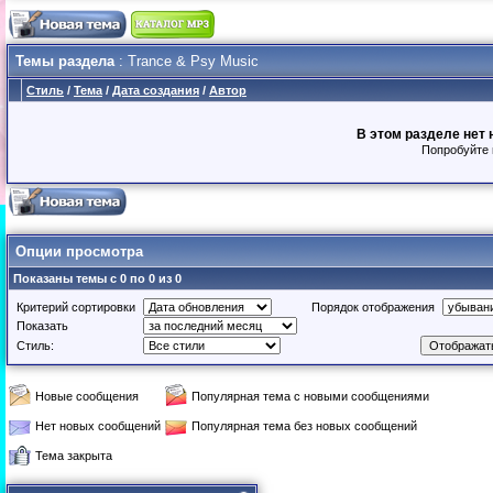
Темы раздела
: Trance & Psy Music
Стиль
/
Тема
/
Дата создания
/
Автор
В этом разделе нет 
Попробуйте 
Опции просмотра
Показаны темы с 0 по 0 из 0
Критерий сортировки
Порядок отображения
Показать
Стиль:
Новые сообщения
Популярная тема с новыми сообщениями
Нет новых сообщений
Популярная тема без новых сообщений
Тема закрыта