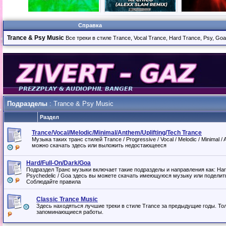
Справка
Trance & Psy Music
Все треки в стиле Trance, Vocal Trance, Hard Trance, Psy, Goa 
Подразделы
: Trance & Psy Music
Раздел
Trance/Vocal/Melodic/Minimal/Anthem/Uplifting/Tech Trance
Музыка таких транс стилей Trance / Progressive / Vocal / Melodic / Minimal / A
можно скачать здесь или выложить недостающееся
Hard/Full-On/Dark/Goa
Подраздел Транс музыки включает такие подразделы и направления как: Hard /
Psychedelic / Goa здесь вы можете скачать имеющуюся музыку или поделить
Соблюдайте правила
Classic Trance Music
Здесь находяться лучшие треки в стиле Trance за предыдущие годы. То
запоминающиеся работы.