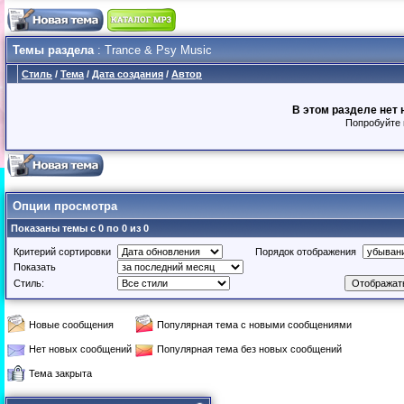
Темы раздела
: Trance & Psy Music
Стиль
/
Тема
/
Дата создания
/
Автор
В этом разделе нет 
Попробуйте 
Опции просмотра
Показаны темы с 0 по 0 из 0
Критерий сортировки
Порядок отображения
Показать
Стиль:
Новые сообщения
Популярная тема с новыми сообщениями
Нет новых сообщений
Популярная тема без новых сообщений
Тема закрыта