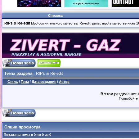
Справка
RIPs & Re-edit
Mp3 сомнительного качества, Re-edit, рипы, mp3 в качестве ниже 
Темы раздела
: RIPs & Re-edit
Стиль
/
Тема
/
Дата создания
/
Автор
В этом разделе нет 
Попробуйте 
Опции просмотра
Показаны темы с 0 по 0 из 0