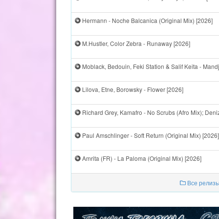
Hermann - Noche Balcanica (Original Mix) [2026]
M.Hustler, Color Zebra - Runaway [2026]
Moblack, Bedouin, Feki Station & Salif Keita - Mand
Lilova, Etne, Borowsky - Flower [2026]
Richard Grey, Kamafro - No Scrubs (Afro Mix); Deni
Paul Amschlinger - Soft Return (Original Mix) [2026]
Amrita (FR) - La Paloma (Original Mix) [2026]
Все релизы 