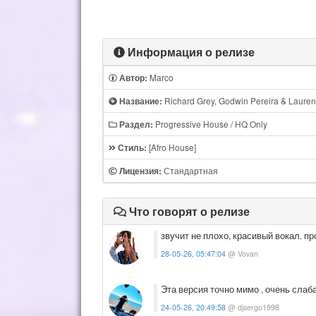
Информация о релизе
Marco
Автор:
Richard Grey, Godwin Pereira & Laurent 
Название:
Progressive House / HQ Only
Раздел:
[Afro House]
Стиль:
Стандартная
Лицензия:
Что говорят о релизе
звучит не плохо, красивый вокал. п
28-05-26, 05:47:04
@ Vovan
Эта версия точно мимо , очень слаба
24-05-26, 20:49:58
@ djsergo1998