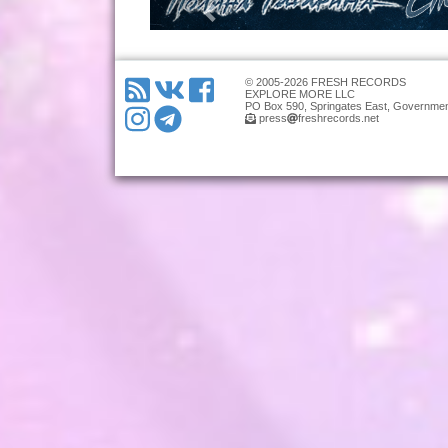
© 2005-2026 FRESH RECORDS
EXPLORE MORE LLC
PO Box 590, Springates East, Governmen
press
freshrecords.net