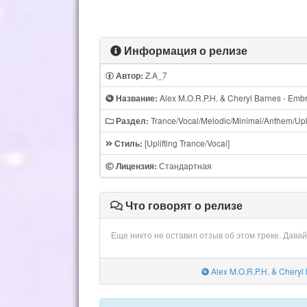
Информация о релизе
Z.A_7
Автор:
Alex M.O.R.P.H. & Cheryl Barnes - Emb
Название:
Trance/Vocal/Melodic/Minimal/Anthem/Upli
Раздел:
[Uplifting Trance/Vocal]
Стиль:
Стандартная
Лицензия:
Что говорят о релизе
Еще никто не оставил отзыв об этом треке. Дава
Alex M.O.R.P.H. & Cheryl