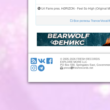
Uri Farre pres. HØRIZON - Feel So High (Original Mi
Все релизы Trance/Vocal/M
© 2005-2026 FRESH RECORDS
EXPLORE MORE LLC
PO Box 590, Springates East, Governmen
press
freshrecords.net