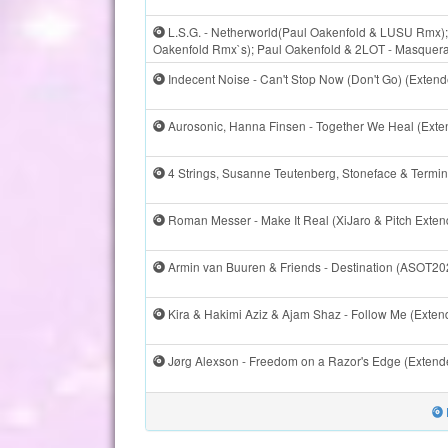
L.S.G. - Netherworld(Paul Oakenfold & LUSU Rmx); 
Oakenfold Rmx`s); Paul Oakenfold & 2LOT - Masquerad
Indecent Noise - Can't Stop Now (Don't Go) (Extend
Aurosonic, Hanna Finsen - Together We Heal (Exte
4 Strings, Susanne Teutenberg, Stoneface & Terminal
Roman Messer - Make It Real (XiJaro & Pitch Exten
Armin van Buuren & Friends - Destination (ASOT202
Kira & Hakimi Aziz & Ajam Shaz - Follow Me (Exten
Jørg Alexson - Freedom on a Razor's Edge (Extende