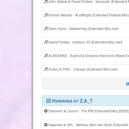
John Askew & David Forbes - Vanquish (Extended 
Roman Messer - #LeftRight (Extended Festival Mix
Dean Hynd - Awakening (Extended Mix).mp3
David Forbes - Harbour 43 (Extended Mix).mp3
ALEKSARD - Euphoria Dreams (Harmonic Wave Ex
XiJaro & Pitch - Cahaya (Extended Mix).mp3
Новинки от Z.A_7
Dalmoori & Laucco - The Rift (Extended Mix) [2026]
Hypersia & HKL - Believe (Ben van Gosh Extended 