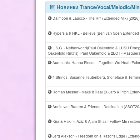
Новинки Trance/Vocal/Melodic/Mini
Dalmoori & Laucco - The Rift (Extended Mix) [2026]
Hypersia & HKL - Believe (Ben van Gosh Extended 
L.S.G. - Netherworld(Paul Oakenfold & LUSU Rmx); 
Oakenfold Rmx`s); Paul Oakenfold & 2LOT - Masquerad
Aurosonic, Hanna Finsen - Together We Heal (Exte
4 Strings, Susanne Teutenberg, Stoneface & Terminal
Roman Messer - Make It Real (XiJaro & Pitch Exten
Armin van Buuren & Friends - Destination (ASOT202
Kira & Hakimi Aziz & Ajam Shaz - Follow Me (Exten
Jørg Alexson - Freedom on a Razor's Edge (Extende