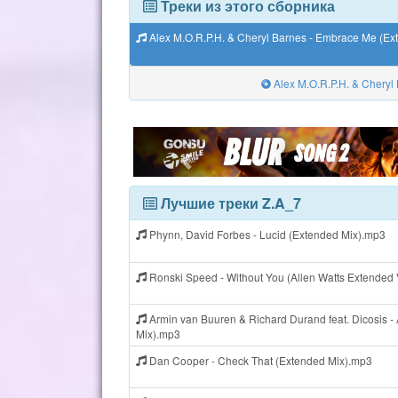
Треки из этого сборника
Alex M.O.R.P.H. & Cheryl Barnes - Embrace Me (Ex
Alex M.O.R.P.H. & Cheryl
Лучшие треки Z.A_7
Phynn, David Forbes - Lucid (Extended Mix).mp3
Ronski Speed - Without You (Allen Watts Extended
Armin van Buuren & Richard Durand feat. Dicosis 
Mix).mp3
Dan Cooper - Check That (Extended Mix).mp3