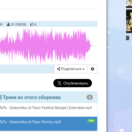
81
31 (0/6/25)
6
Поделиться
Треки из этого сборника
2
TaTo - Dewochka (A-Traxx Festival Banger) Extended.mp3
free
TaTo - Dewochka (A-Traxx Remix).mp3