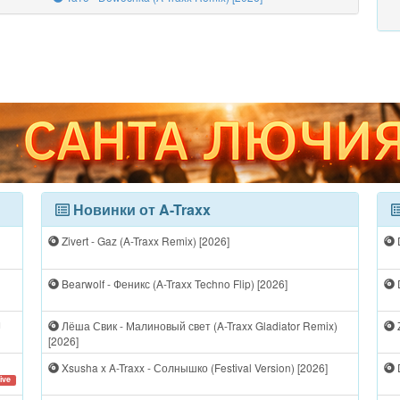
Новинки от A-Traxx
Zivert - Gaz (A-Traxx Remix) [2026]
D
Bearwolf - Феникс (A-Traxx Techno Flip) [2026]
D
J
Лёша Свик - Малиновый свет (A-Traxx Gladiator Remix)
Z
[2026]
Xsusha x A-Traxx - Солнышко (Festival Version) [2026]
ive