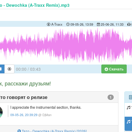
o - Dewochka (A-Traxx Remix).mp3
A-Traxx
09-05-26, 13:59
25-06-26, 11:33
00:00
/
03:43
Скачать
к, расскажи друзьям!
то говорят о релизе
1
I appreciate the instrumental section, thanks.
09-05-26, 20:39:29
@ DjMan
Taтo - Dewochka (A-Traxx Remix) [2026]