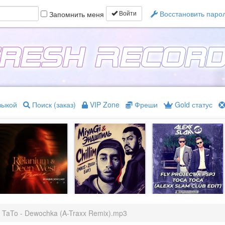
Восстановить паро
Запомнить меня
Войти
зыкой
Поиск (заказ)
VIP Zone
Фреши
Gold статус
TaTo - Dewochka (A-Traxx Remix).mp3