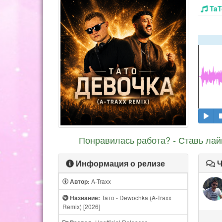
TaT
Понравилась работа? - Ставь лай
Информация о релизе
Ч
A-Traxx
Автор:
Taтo - Dewochka (A-Traxx
Название:
Remix) [2026]