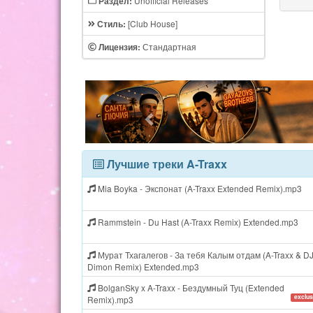
Unofficial Releases
Раздел:
[Club House]
Стиль:
Стандартная
Лицензия:
Лучшие треки A-Traxx
Mia Boyka - Экспонат (A-Traxx Extended Remix).mp3
Rammstein - Du Hast (A-Traxx Remix) Extended.mp3
Мурат Тхагалегов - За тебя Калым отдам (A-Traxx & D
Dimon Remix) Extended.mp3
BolganSky x A-Traxx - Бездумный Туц (Extended
exclus
Remix).mp3