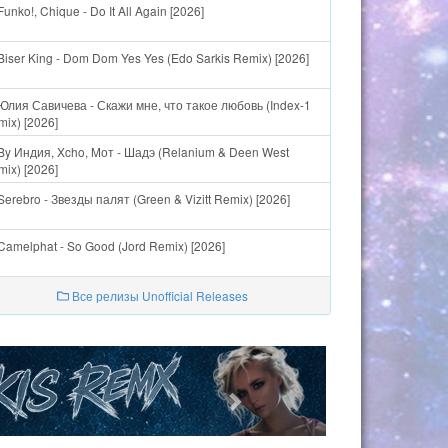
unko!, Chique - Do It All Again [2026]
Biser King - Dom Dom Yes Yes (Edo Sarkis Remix) [2026]
Юлия Савичева - Скажи мне, что такое любовь (Index-1
ix) [2026]
By Индия, Xcho, Mот - Шадэ (Relanium & Deen West
ix) [2026]
erebro - Звезды палят (Green & Vizitt Remix) [2026]
Camelphat - So Good (Jord Remix) [2026]
Все релизы Unofficial Releases