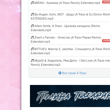
exclus
MIRAVI - Калинка (A-Traxx Remix) Extended.mp3
By Индия, Xcho, МОТ - Шадэ (A-Traxx & DJ Dimon Remi
EXTENDED.mp3
Artem Smile, A-Traxx - Цыганка нагадала (Remix
Extended).mp3
Zivert x Farruko - Эгоистка (A-Traxx Pepas Remix)
exclus
Extended.mp3
BITTUEV, Фактор 2, Jaschka - Сеньорита (A-Traxx Remi
Extended.mp3
MiyaGi & Эндшпиль, Рем Дигга - I Got Love (A-Traxx mw
Remix) Extended.mp3
Все треки A-Traxx