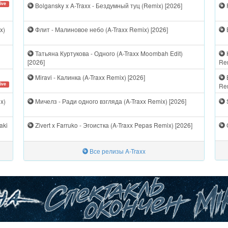
ive
Bolgansky x A-Traxx - Бездумный туц (Remix) [2026]
F
x)
Флит - Малиновое небо (A-Traxx Remix) [2026]
Татьяна Куртукова - Одного (A-Traxx Moombah Edit)
[2026]
Rem
Miravi - Калинка (A-Traxx Remix) [2026]
ive
Rem
x)
Мичелз - Ради одного взгляда (A-Traxx Remix) [2026]
S
aki
Zivert x Farruko - Эгоистка (A-Traxx Pepas Remix) [2026]
Все релизы A-Traxx