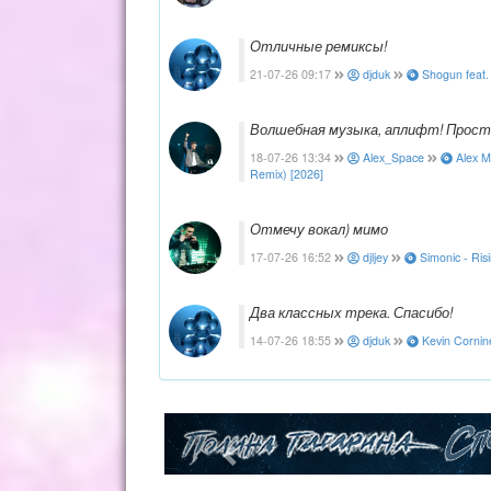
Отличные ремиксы!
21-07-26 09:17
djduk
Shogun feat. 
Волшебная музыка, аплифт! Прост
18-07-26 13:34
Alex_Space
Alex M
Remix) [2026]
Отмечу вокал) мимо
17-07-26 16:52
djljey
Simonic - Ris
Два классных трека. Спасибо!
14-07-26 18:55
djduk
Kevin Cornine