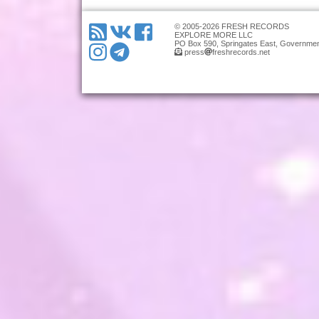
© 2005-2026 FRESH RECORDS
EXPLORE MORE LLC
PO Box 590, Springates East, Governmen
press
freshrecords.net