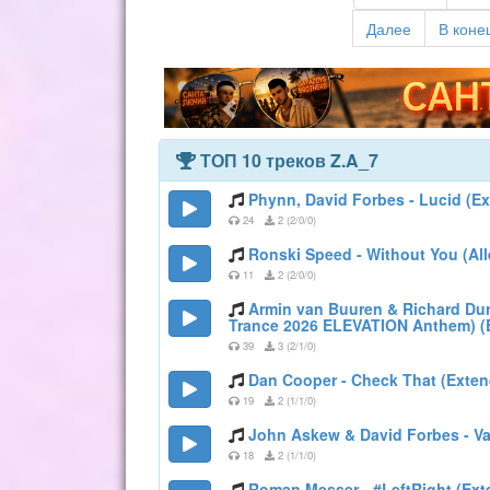
Далее
В коне
ТОП 10 треков Z.A_7
Phynn, David Forbes - Lucid (E
24
2 (2/0/0)
Ronski Speed - Without You (Al
11
2 (2/0/0)
Armin van Buuren & Richard Dura
Trance 2026 ELEVATION Anthem) (
39
3 (2/1/0)
Dan Cooper - Check That (Exten
19
2 (1/1/0)
John Askew & David Forbes - V
18
2 (1/1/0)
Roman Messer - #LeftRight (Ext