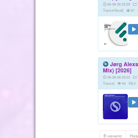
06-08-26 23:29
Trance/Vocal]
67
Jørg Alex
Mix) [2026]
06-08-26 23:23
Trance]
64
0
В начало
Наз