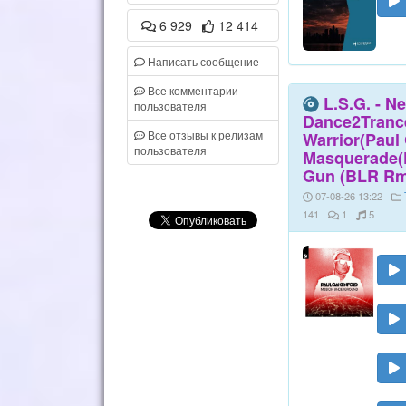
6 929
12 414
Написать сообщение
Все комментарии
L.S.G. - N
пользователя
Dance2Trance
Все отзывы к релизам
Warrior(Paul
пользователя
Masquerade(Fu
Gun (BLR Rm
07-08-26 13:22
141
1
5