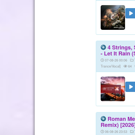
4 Strings,
- Let It Rain
07-08-26 00:06
Trance/Vocal]
64
Roman Mess
Remix) [2026
06-08-26 23:53