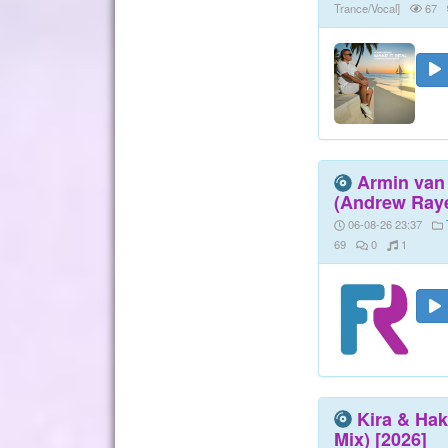
Trance/Vocal]
67
Armin van 
(Andrew Raye
06-08-26 23:37
69
0
1
Kira & Hak
Mix) [2026]