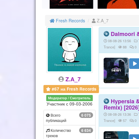
Fresh Records
Z.A_7
Dalmoori &
08-08-26 13:56
Trance]
88
0
Z.A_7
#67 на Fresh Records
Модератор / Смотритель
Hypersia 
Участник с 09-03-2006
Remix) [2026
08-08-26 13:36
Всего
6 075
публикаций
Trance]
57
0
Количество
6 634
треков