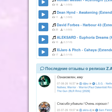
18
1 (1/0/0)
Dean Hynd - Awakening (Extend
11
1 (1/0/0)
David Forbes - Harbour 43 (Ext
25
1 (1/0/0)
ALEKSARD - Euphoria Dreams (
10
2 (1/1/0)
XiJaro & Pitch - Cahaya (Extend
17
2 (1/1/0)
Последние отзывы о релизах Z.
Ознакомлен, жму
07-08-26 16:57
djljey
L.S.G. - Net
Natives; Warrior - Warrior(Paul Oakenfold Rm
The Gun (BLR Rmx) [2026]
Спасибо удивили ! Очень хорошо !
22-07-26 19:07
akira-dj
Sam Fletche