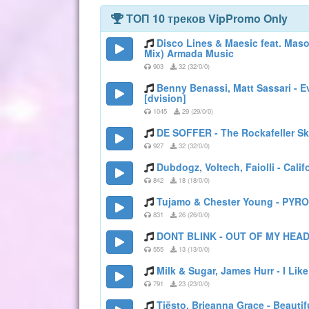
ТОП 10 треков VipPromo Only
Disco Lines & Maesic feat. Maso
Mix) Armada Music
903
32 (32/0/0)
Benny Benassi, Matt Sassari - E
[dvision]
1045
29 (29/0/0)
DE SOFFER - The Rockafeller S
927
32 (32/0/0)
Dubdogz, Voltech, Faiolli - Cali
842
18 (18/0/0)
Tujamo & Chester Young - PYRO
831
26 (26/0/0)
DONT BLINK - OUT OF MY HEAD 
555
13 (13/0/0)
Milk & Sugar, James Hurr - I Lik
791
23 (23/0/0)
Tiësto, Brieanna Grace - Beautif