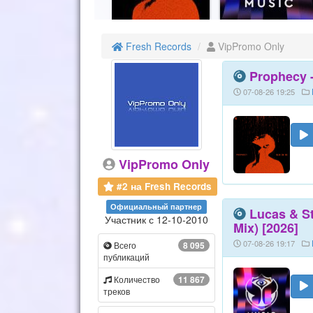
Fresh Records
VipPromo Only
Prophecy -
07-08-26 19:25
VipPromo Only
#2 на Fresh Records
Официальный партнер
Lucas & St
Участник с 12-10-2010
Mix) [2026]
07-08-26 19:17
Всего
8 095
публикаций
Количество
11 867
треков