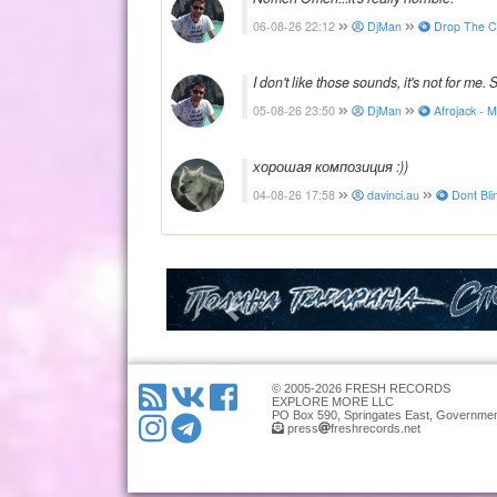
06-08-26 22:12
DjMan
Drop The Ch
I don't like those sounds, it's not for me. S
05-08-26 23:50
DjMan
Afrojack - M
хорошая композиция :))
04-08-26 17:58
davinci.au
Dont Bli
© 2005-2026 FRESH RECORDS
EXPLORE MORE LLC
PO Box 590, Springates East, Governmen
press
freshrecords.net