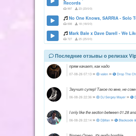
Records
997
23 (23/0/0)
No One Knows, SARRIA - Solo Tu
698
18 (18/0/0)
Mark Bale x Dave Darell - We Li
727
25 (25/0/0)
Последние отзывы о релизах Vi
прям качает, как надо
07-08-26 07:13
valen
Drop The Chee
Звучит супер! Такое по мне, не со
06-08-26 22:36
DJ Sergey Mayer
D
I only like the section between 01.28 an
06-08-26 22:14
DjMan
Blackcode &
Nomen Omen...it's really horrible.