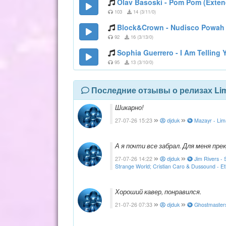
Olav Basoski - Pom Pom (Exte
103
14 (3/11/0)
Block&Crown - Nudisco Powah (
92
16 (3/13/0)
Sophia Guerrero - I Am Telling
95
13 (3/10/0)
Последние отзывы о релизах Li
Шикарно!
27-07-26 15:23
djduk
Mazayr - Lima
А я почти все забрал. Для меня прек
27-07-26 14:22
djduk
Jim Rivers - 
Strange World; Cristian Caro & Dussound - Eth
Хороший кавер, понравился.
21-07-26 07:33
djduk
Ghostmasters