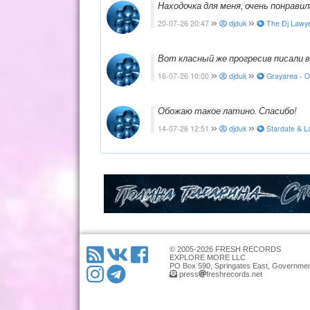
Находочка для меня, очень понрави
20-07-26 20:47
djduk
The Dj Lawyer
Вот класный же прогресив писали в 
16-07-26 10:00
djduk
Grayarea - On
Обожаю такое латино. Спасибо!
14-07-26 12:51
djduk
Stardate & La
© 2005-2026 FRESH RECORDS
EXPLORE MORE LLC
PO Box 590, Springates East, Governmen
press
freshrecords.net