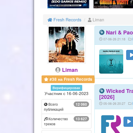
Fresh Records
Liman
Nari & Pao
07-06-26 21:18
Liman
#38 на Fresh Records
Верифицирован
Wicked Tra
Участник с 16-06-2023
[2026]
05-06-26 20:27
Всего
12 060
публикаций
Количество
13 627
треков