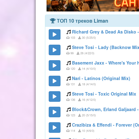
ТОП 10 треков Liman
Richard Grey & Dead As Disko 
103
30 (5/25/0)
Steve Tosi - Lady (Backnow Mix
99
26 (4/22/0)
Basement Jaxx - Where's Your 
120
14 (4/10/0)
Nari - Latinos (Original Mix)
131
18 (4/14/0)
Steve Tosi - Toxic Original Mix
136
16 (4/12/0)
Block&Crown, Erland Galjaard - 
123
20 (5/15/0)
Crazibiza & Effendi - Forever (O
114
10 (4/6/0)