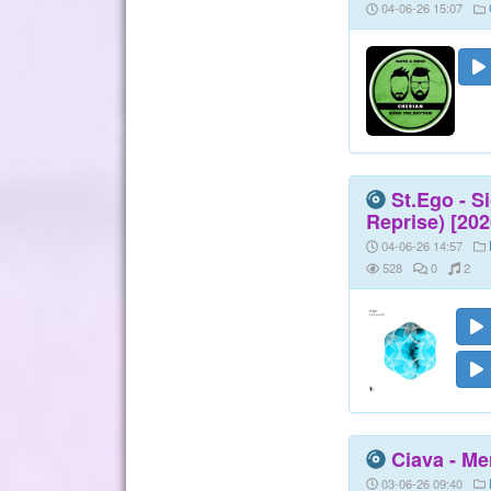
04-06-26 15:07
St.Ego - S
Reprise) [202
04-06-26 14:57
528
0
2
Ciava - Mer
03-06-26 09:40