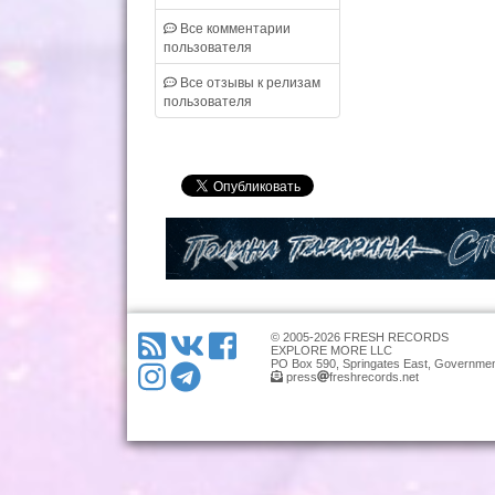
Все комментарии
пользователя
Все отзывы к релизам
пользователя
© 2005-2026 FRESH RECORDS
EXPLORE MORE LLC
PO Box 590, Springates East, Governmen
press
freshrecords.net