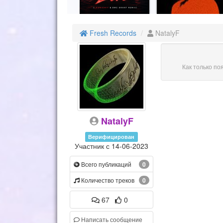
Fresh Records
NatalyF
Как только по
NatalyF
Верифицирован
Участник с 14-06-2023
Всего публикаций
0
Количество треков
0
67
0
Написать сообщение