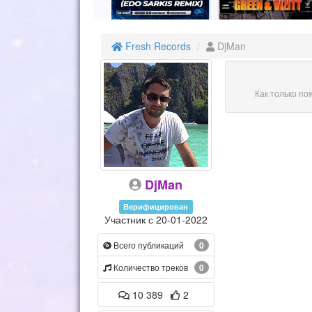
Fresh Records
DjMan
Как только по
DjMan
Верифицирован
Участник с 20-01-2022
Всего публикаций
0
Количество треков
0
10 389
2