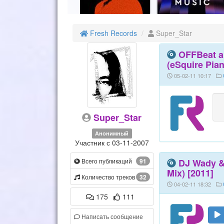
Fresh Records
Super_Star
OFFBeat an
(eSquire Pian
05-02-11 10:17
Super_Star
Анонимный
Участник с 03-11-2007
DJ Wady & 
Всего публикаций
91
Mix) [2011]
Количество треков
32
04-02-11 18:32
175
111
Написать сообщение