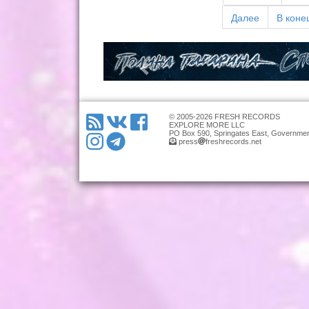
Далее
В коне
© 2005-2026 FRESH RECORDS
EXPLORE MORE LLC
PO Box 590, Springates East, Governmen
press
freshrecords.net