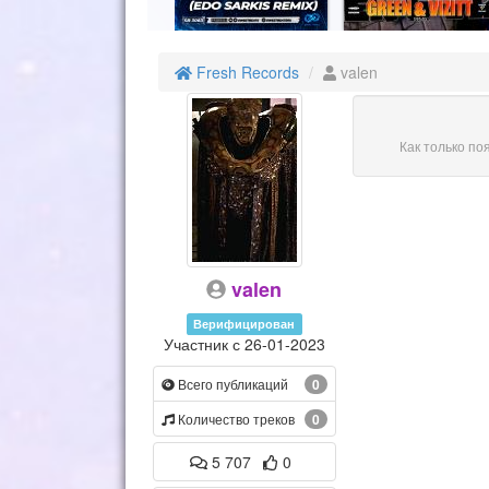
Fresh Records
valen
Как только по
valen
Верифицирован
Участник с 26-01-2023
Всего публикаций
0
Количество треков
0
5 707
0