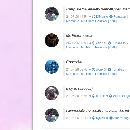
I only like the Andrew Bennett pres. Me
24-07-26 14:54
DjMan
Funabashi -
Memento; Mr. Pham Remix's) [2008]
Mr. Pham зажег
24-07-26 09:50
valen
Funabashi - T
Memento; Mr. Pham Remix's) [2008]
Спасибо!
24-07-26 08:48
djduk
Funabashi - T
Memento; Mr. Pham Remix's) [2008]
в духе шведов)
24-07-26 02:44
Marco
Albert Singu
I appreciate the vocals more than the in
22-07-26 00:43
DjMan
Albert Sing