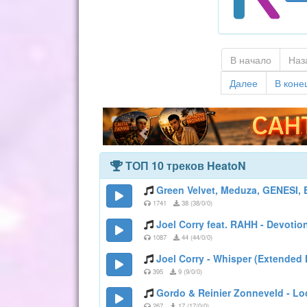
В начало
Наз
Далее
В коне
ТОП 10 треков HeatoN
Green Velvet, Meduza, GENESI, E
1741
38 (38/0/0)
Joel Corry feat. RAHH - Devotio
1087
44 (44/0/0)
Joel Corry - Whisper (Extended 
395
9 (9/0/0)
Gordo & Reinier Zonneveld - Lo
267
17 (17/0/0)