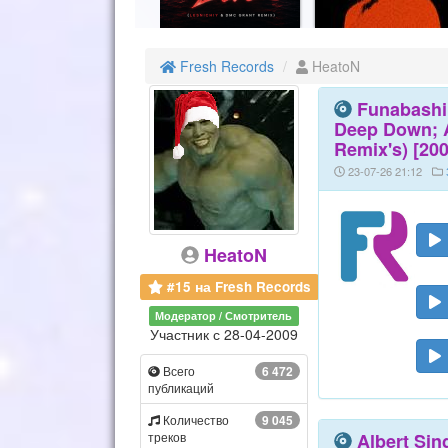
Fresh Records
HeatoN
Funabashi 
Deep Down; 
Remix's) [200
23-07-26 21:12
HeatoN
#15 на Fresh Records
Модератор / Смотритель
Участник с 28-04-2009
Всего
6 472
публикаций
Количество
9 045
треков
Albert Sin