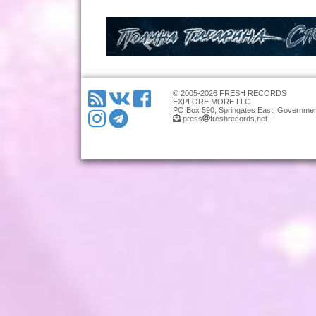
© 2005-2026 FRESH RECORDS
EXPLORE MORE LLC
PO Box 590, Springates East, Governmen
press
freshrecords.net