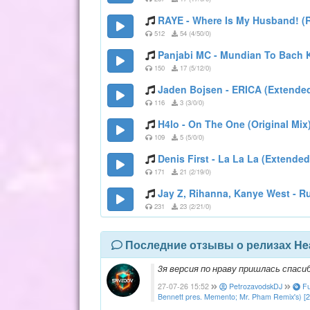
RAYE - Where Is My Husband! (R
512
54 (4/50/0)
Panjabi MC - Mundian To Bach 
150
17 (5/12/0)
Jaden Bojsen - ERICA (Extend
116
3 (3/0/0)
H4lo - On The One (Original Mix
109
5 (5/0/0)
Denis First - La La La (Extended
171
21 (2/19/0)
Jay Z, Rihanna, Kanye West - 
231
23 (2/21/0)
Последние отзывы о релизах He
3я версия по нраву пришлась спасибо
27-07-26 15:52
PetrozavodskDJ
Fu
Bennett pres. Memento; Mr. Pham Remix's) [