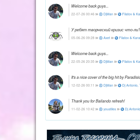
Welcome back guys...
22-07-26 00:46
DjMan
Filatov & Ka
У ребят творческий кризис что-ли?
05-06-26 09:28
Axet
Filatov & Kar
Welcome back guys...
22-05-26 20:35
DjMan
Filatov & K
It's a nice cover of the big hit by Paradisi
12-02-26 00:11
DjMan
Dj Antonio,
Thank you for Bailando refresh!
11-02-26 10:42
youstiles
Dj Antonio