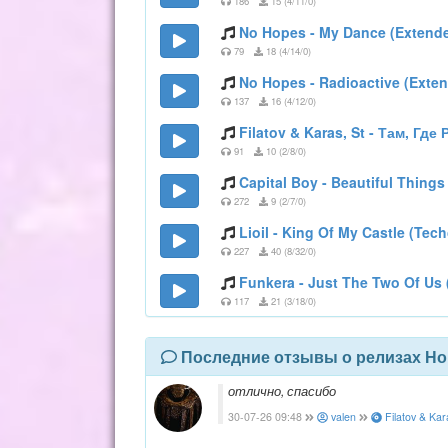
186
15 (4/11/0)
No Hopes - My Dance (Extend
79
18 (4/14/0)
No Hopes - Radioactive (Exte
137
16 (4/12/0)
Filatov & Karas, St - Там, Где
91
10 (2/8/0)
Capital Boy - Beautiful Things
272
9 (2/7/0)
Lioil - King Of My Castle (Tec
227
40 (8/32/0)
Funkera - Just The Two Of Us
117
21 (3/18/0)
Последние отзывы о релизах Но
отлично, спасибо
30-07-26 09:48
valen
Filatov & Kar