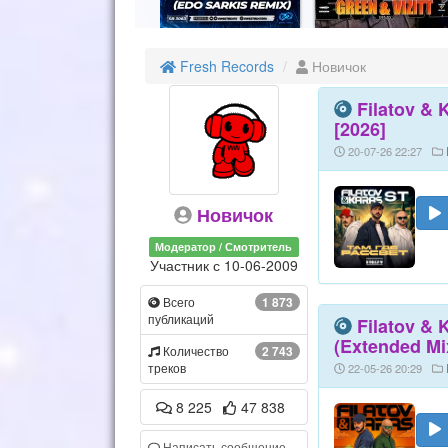
Fresh Records
Новичок
Filatov & 
[2026]
20-07-26 22:27
Новичок
Модератор / Смотритель
Участник с 10-06-2009
Всего
1 873
публикаций
Filatov &
(Extended Mi
Количество
2 743
треков
22-05-26 20:29
8 225
47 838
Написать сообщение