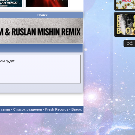
Поиск
Вам будет
 связь
-
Список разделов
-
Fresh Records
-
Вверх