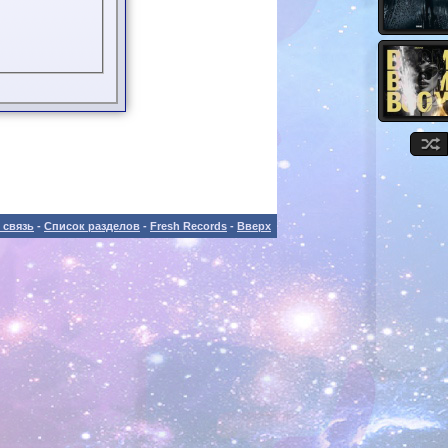
 связь
-
Список разделов
-
Fresh Records
-
Вверх