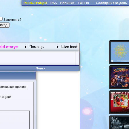
РЕГИСТРАЦИЯ
RSS
Новинки
ТОП 10
Сообщения за день
Запомнить?
old статус
Помощь
Live feed
Поиск
ескольких причин:
ункциям