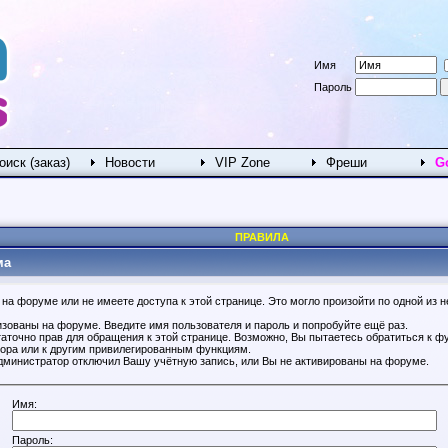
Имя
Пароль
оиск (заказ)
Новости
VIP Zone
Фреши
G
ПРАВИЛА
ма
на форуме или не имеете доступа к этой странице. Это могло произойти по одной из н
изованы на форуме. Введите имя пользователя и пароль и попробуйте ещё раз.
таточно прав для обращения к этой странице. Возможно, Вы пытаетесь обратиться к ф
ора или к другим привилегированным функциям.
дминистратор отключил Вашу учётную запись, или Вы не активированы на форуме.
Имя:
Пароль: