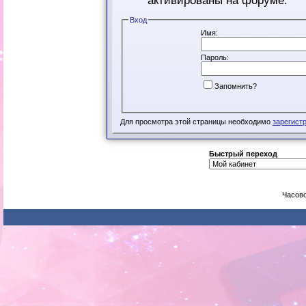
активированы на форуме.
Вход
Имя:
Пароль:
Запомнить?
Для просмотра этой страницы необходимо
зарегист
Быстрый переход
Часово