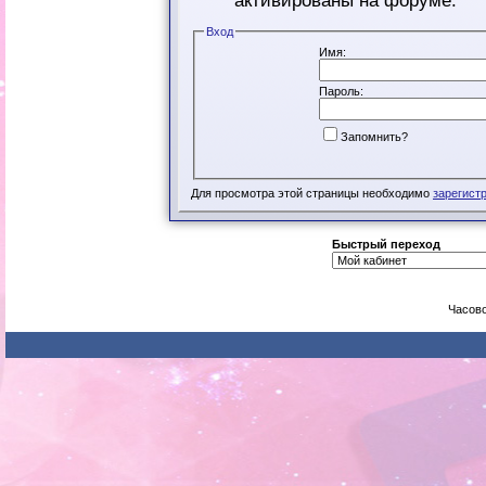
активированы на форуме.
Вход
Имя:
Пароль:
Запомнить?
Для просмотра этой страницы необходимо
зарегист
Быстрый переход
Часово