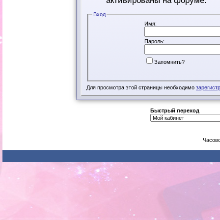
активированы на форуме.
Вход
Имя:
Пароль:
Запомнить?
Для просмотра этой страницы необходимо
зарегист
Быстрый переход
Часово