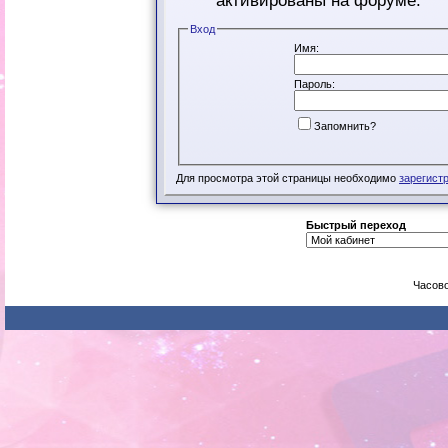
активированы на форуме.
Вход
Имя:
Пароль:
Запомнить?
Для просмотра этой страницы необходимо
зарегист
Быстрый переход
Часово