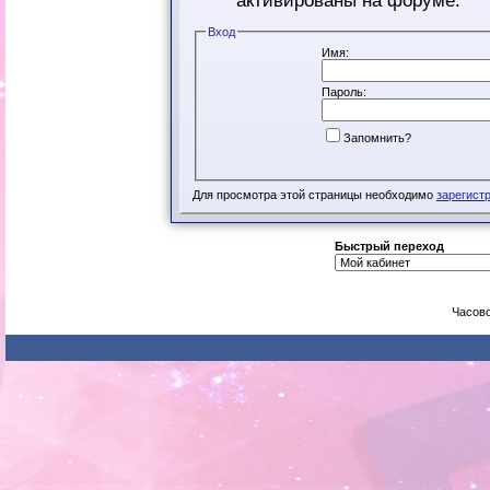
активированы на форуме.
Вход
Имя:
Пароль:
Запомнить?
Для просмотра этой страницы необходимо
зарегист
Быстрый переход
Часово