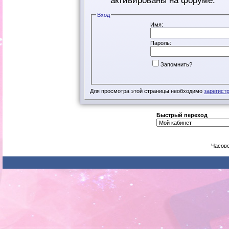
активированы на форуме.
Вход
Имя:
Пароль:
Запомнить?
Для просмотра этой страницы необходимо
зарегист
Быстрый переход
Часово