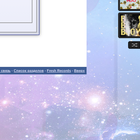
 связь
-
Список разделов
-
Fresh Records
-
Вверх