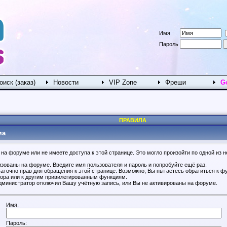
Имя
Пароль
оиск (заказ)
Новости
VIP Zone
Фреши
G
ПРАВИЛА
ма
на форуме или не имеете доступа к этой странице. Это могло произойти по одной из н
изованы на форуме. Введите имя пользователя и пароль и попробуйте ещё раз.
таточно прав для обращения к этой странице. Возможно, Вы пытаетесь обратиться к ф
ора или к другим привилегированным функциям.
дминистратор отключил Вашу учётную запись, или Вы не активированы на форуме.
Имя:
Пароль: