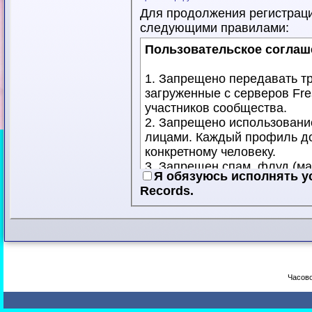
Для продолжения регистрац
следующими правилами:
Пользовательское соглаш
1. Запрещено передавать 
загруженные с серверов Fre
участников сообщества.
2. Запрещено использовани
лицами. Каждый профиль д
конкретному человеку.
3. Запрещен спам, флуд (
Я обязуюсь исполнять у
сообщений), публичное оско
Records.
4. Запрещена публикация м
смежные права третьих лиц
Ваша учетная запись может 
компенсацию возможных пот
данных Правил.
Часово
Соглашаясь с нашими прави
требования в целом, а так