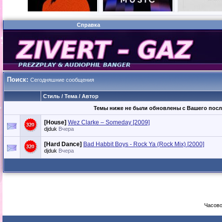
Справка
Поиск:
Сегодняшние сообщения
Стиль / Тема / Автор
Темы ниже не были обновлены с Вашего посл
[House]
Wez Clarke – Someday [2009]
djduk
Вчера
[Hard Dance]
Bad Habbit Boys - Rock Ya (Rock Mix) [2000]
djduk
Вчера
Часово