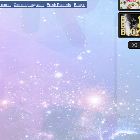
 связь
-
Список разделов
-
Fresh Records
-
Вверх