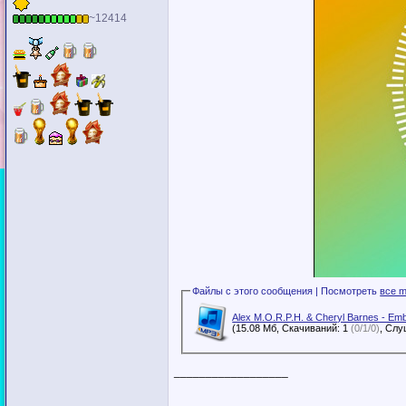
~12414
Файлы с этого сообщения | Посмотреть
все m
Alex M.O.R.P.H. & Cheryl Barnes - Em
(15.08 Мб, Скачиваний: 1
(0/1/0)
__________________