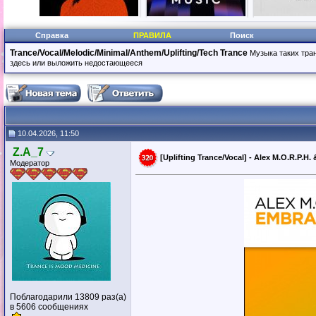
Справка
ПРАВИЛА
Поиск
Trance/Vocal/Melodic/Minimal/Anthem/Uplifting/Tech Trance
Музыка таких транс
здесь или выложить недостающееся
10.04.2026, 11:50
Z.A_7
[Uplifting Trance/Vocal] - Alex M.O.R.P.H
Модератор
Поблагодарили 13809 раз(а)
в 5606 сообщениях