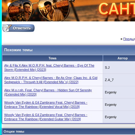
«
Предыд
Похожие темы
Тема
Автор
Aly & Fila X Alex M.O.R.P.H. feat. Cheryl Barnes - Eye Of The
S.J
Storm (Extended Mix) [2023]
Alex M.O.R.P.H. & Cheryl Barnes - Be As One; Claas Inc. & Gid
Z.A_7
Sedgewick - Through It All (Extended Mix`s) [2022]
Alex M.o.r.ph. Feat. Cheryl Barnes - Hidden Sun Of Serenity
Evgeniy
(Extended Mix) [2020]
Woody Van Eyden & Gil Zambrano Feat. Cheryl Barnes -
Evgeniy
Embrace The Rainbow (Extended Vocal Mix) [2019]
Woody Van Eyden & Gil Zambrano Feat. Cheryl Barnes -
Evgeniy
Embrace The Rainbow (Extended Guitar Mix) [2019]
Опции темы