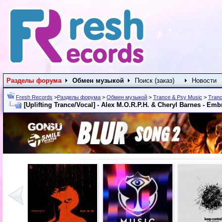
Разделы форума
Обмен музыкой
Поиск (заказ)
Новости
Fresh Records
>
Разделы форума
>
Обмен музыкой
>
Trance & Psy Music
>
Tranc
[Uplifting Trance/Vocal] - Alex M.O.R.P.H. & Cheryl Barnes - Em