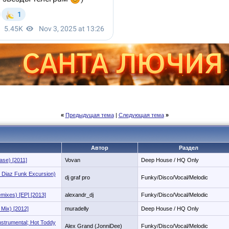
«
Предыдущая тема
|
Следующая тема
»
Автор
Раздел
ase) [2011]
Vovan
Deep House / HQ Only
t Diaz Funk Excursion)
dj graf pro
Funky/Disco/Vocal/Melodic
mixes) [EP] [2013]
alexandr_dj
Funky/Disco/Vocal/Melodic
 Mix) [2012]
muradelly
Deep House / HQ Only
nstrumental; Hot Toddy
Alex Grand (JonniDee)
Funky/Disco/Vocal/Melodic