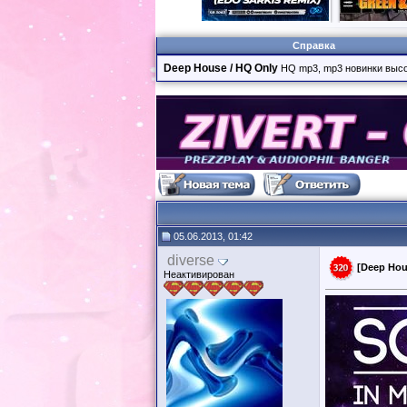
Справка
Deep House / HQ Only
HQ mp3, mp3 новинки высо
05.06.2013, 01:42
diverse
[Deep Hous
Неактивирован