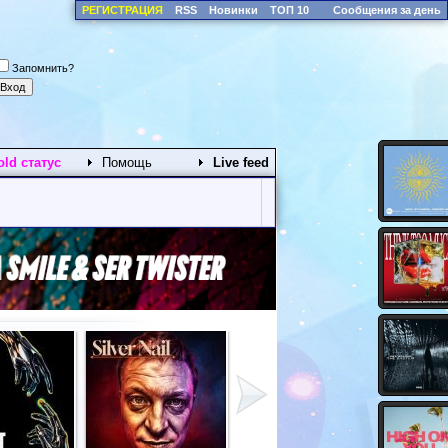
РЕГИСТРАЦИЯ
RSS
Новинки
ТОП 10
Сообщения за день
Запомнить?
old статус
Помощь
Live feed