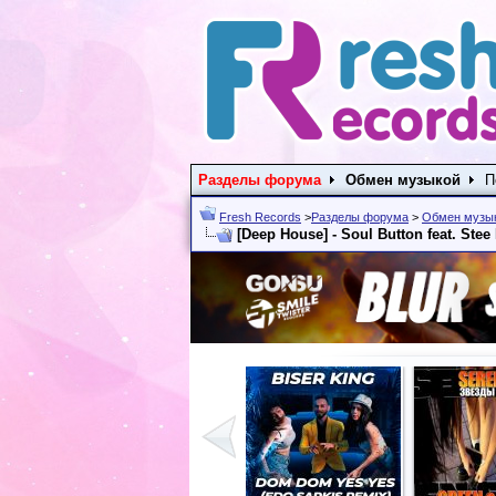
Разделы форума
Обмен музыкой
П
Fresh Records
>
Разделы форума
>
Обмен музы
[Deep House] - Soul Button feat. Ste