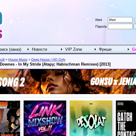
Имя
Пароль
оиск (заказ)
Новости
VIP Zone
Фреши
G
кой
>
House Music
>
Deep House / HQ Only
e Downes - In My Stride (Atapy; Habischman Remixes) [2013]