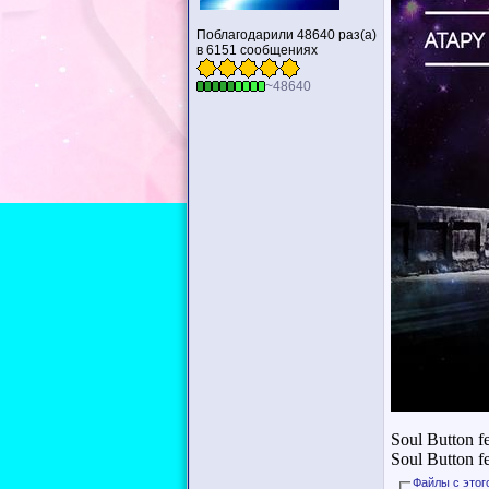
Поблагодарили 48640 раз(а)
в 6151 сообщениях
~48640
Soul Button f
Soul Button f