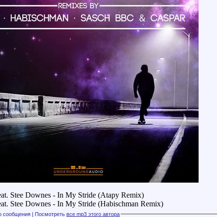
eat. Stee Downes - In My Stride (Atapy Remix)
eat. Stee Downes - In My Stride (Habischman Remix)
Файлы с этого сообщения | Посмотреть
все mp3 этого автора