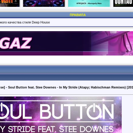
ПРАВИЛА
кого качества стиля Deep House
e] - Soul Button feat. Stee Downes - In My Stride (Atapy; Habischman Remixes) [20