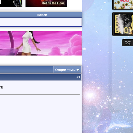
Поиск
Опции темы
#
1
13]