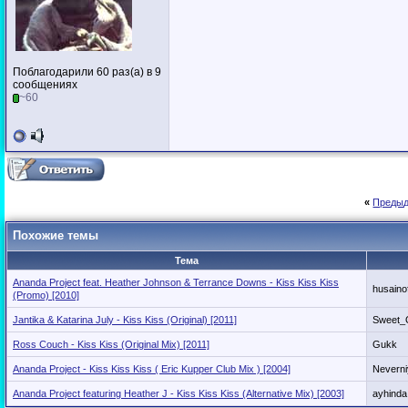
Поблагодарили 60 раз(а) в 9
сообщениях
~60
«
Предыд
Похожие темы
Тема
Ananda Project feat. Heather Johnson & Terrance Downs - Kiss Kiss Kiss
husaino
(Promo) [2010]
Jantika & Katarina July - Kiss Kiss (Original) [2011]
Sweet
Ross Couch - Kiss Kiss (Original Mix) [2011]
Gukk
Ananda Project - Kiss Kiss Kiss ( Eric Kupper Club Mix ) [2004]
Neverni
Ananda Project featuring Heather J - Kiss Kiss Kiss (Alternative Mix) [2003]
ayhinda