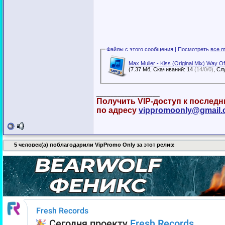
Файлы с этого сообщения | Посмотреть
все m
Max Muller - Kiss (Original Mix) Way 
(7.37 Мб, Скачиваний: 14
(14/0/0)
__________________
Получить VIP-доступ к послед
по адресу
vippromoonly@gmail
5 человек(а) поблагодарили VipPromo Only за этот релиз: