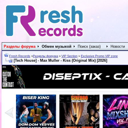
Разделы форума
Обмен музыкой
Поиск (заказ)
Новости
Fresh Records
>
Разделы форума
>
VIP Section
>
Exclusive Promo VIP zone
[Tech House] - Max Muller - Kiss (Original Mix) [2026]