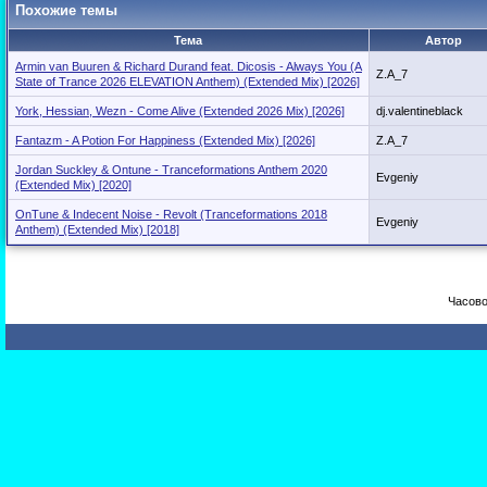
Похожие темы
Тема
Автор
Armin van Buuren & Richard Durand feat. Dicosis - Always You (A
Z.A_7
State of Trance 2026 ELEVATION Anthem) (Extended Mix) [2026]
York, Hessian, Wezn - Come Alive (Extended 2026 Mix) [2026]
dj.valentineblack
Fantazm - A Potion For Happiness (Extended Mix) [2026]
Z.A_7
Jordan Suckley & Ontune - Tranceformations Anthem 2020
Evgeniy
(Extended Mix) [2020]
OnTune & Indecent Noise - Revolt (Tranceformations 2018
Evgeniy
Anthem) (Extended Mix) [2018]
Часово