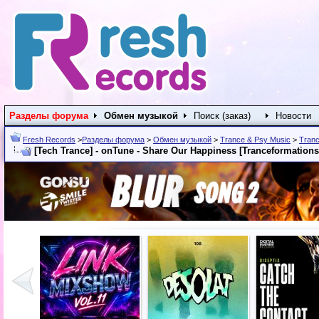
Разделы форума
Обмен музыкой
Поиск (заказ)
Новости
Fresh Records
>
Разделы форума
>
Обмен музыкой
>
Trance & Psy Music
>
Tranc
[Tech Trance] - onTune - Share Our Happiness [Tranceformations