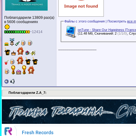
Поблагодарили 13809 раз(а)
Файлы с этого сообщения | Посмотреть
все m
в 5606 сообщениях
onTune - Share Our Happiness [Tranc
~12414
(11.48 Мб, Скачиваний: 2
(1/1/0)
__________________
Поблагодарили Z.A_7: