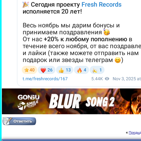
«
Предыд