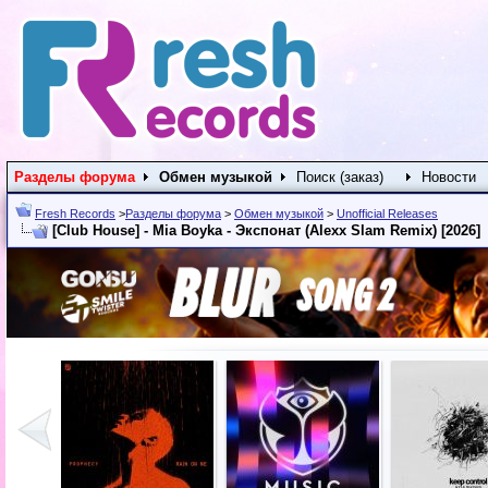
Разделы форума
Обмен музыкой
Поиск (заказ)
Новости
Fresh Records
>
Разделы форума
>
Обмен музыкой
>
Unofficial Releases
[Club House] - Mia Boyka - Экспонат (Alexx Slam Remix) [2026]