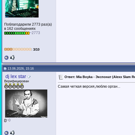
Поблагодарили 2773 раз(а)
в 162 сообщениях
~2773
:
3/10
13.06.2026, 15:16
dj lex star
Ответ: Mia Boyka - Экспонат (Alexx Slam Re
Верифицирован
Самая четкая версия,люблю орган...
~0