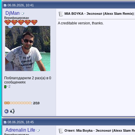
06.06.2026, 10:41
DjMan
MIA BOYKA - Экспонат (Alexx Slam Remix
Верифицирован
A creditable version, thanks.
Поблагодарили 2 раз(а) в 0
сообщениях
~2
:
2/10
08.06.2026, 18:45
Adrenalin Life
Ответ: Mia Boyka - Экспонат (Alexx Slam Re
Верифицирован