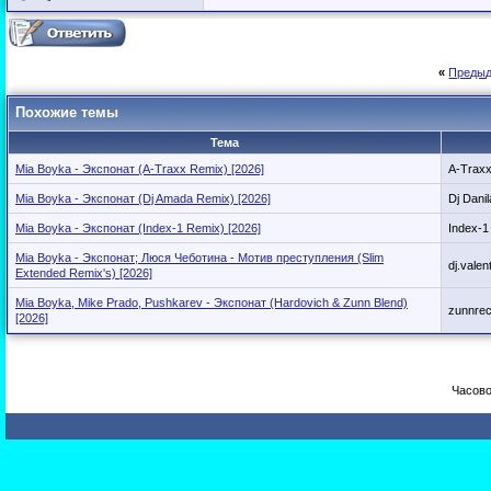
«
Предыд
Похожие темы
Тема
Mia Boyka - Экспонат (A-Traxx Remix) [2026]
A-Trax
Mia Boyka - Экспонат (Dj Amada Remix) [2026]
Dj Danil
Mia Boyka - Экспонат (Index-1 Remix) [2026]
Index-1 
Mia Boyka - Экспонат; Люся Чеботина - Мотив преступления (Slim
dj.valen
Extended Remix's) [2026]
Mia Boyka, Mike Prado, Pushkarev - Экспонат (Hardovich & Zunn Blend)
zunnre
[2026]
Часово