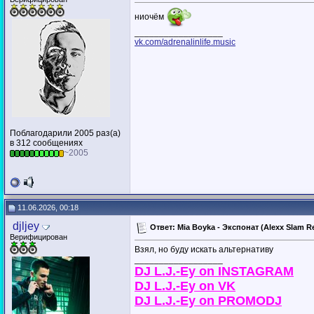
ниочём
__________________
vk.com/adrenalinlife.music
Поблагодарили 2005 раз(а)
в 312 сообщениях
~2005
11.06.2026, 00:18
djljey
Ответ: Mia Boyka - Экспонат (Alexx Slam Re
Верифицирован
Взял, но буду искать альтернативу
__________________
DJ L.J.-Ey on INSTAGRAM
DJ L.J.-Ey on VK
DJ L.J.-Ey on PROMODJ