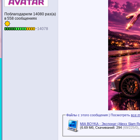
Поблагодарили 14080 раз(а)
в 558 сообщениях
~14078
Файлы с этого сообщения | Посмотреть
все m
MIA BOYKA - Экспонат (Alexx Slam 
(6.69 Мб, Скачиваний: 294
(69/225/0)