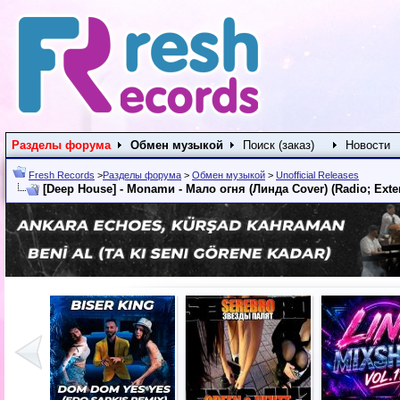
Разделы форума
Обмен музыкой
Поиск (заказ)
Новости
Fresh Records
>
Разделы форума
>
Обмен музыкой
>
Unofficial Releases
[Deep House] - Monamи - Мало огня (Линда Cover) (Radio; Exten