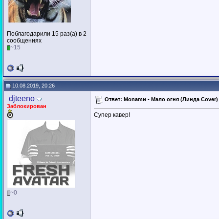
Поблагодарили 15 раз(а) в 2
сообщениях
~15
10.08.2019, 20:26
djteeno
Ответ: Monamи - Мало огня (Линда Cover) (
Заблокирован
Супер кавер!
~0