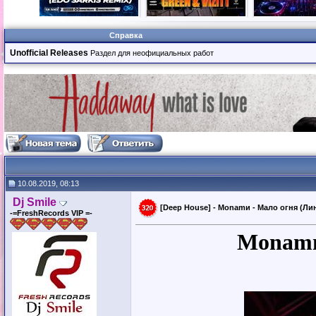
Справка
Unofficial Releases
Раздел для неофициальных работ
10.08.2019, 08:13
Dj Smile
[Deep House] - Monamи - Мало огня (Линд
-=FreshRecords VIP =-
Monamи