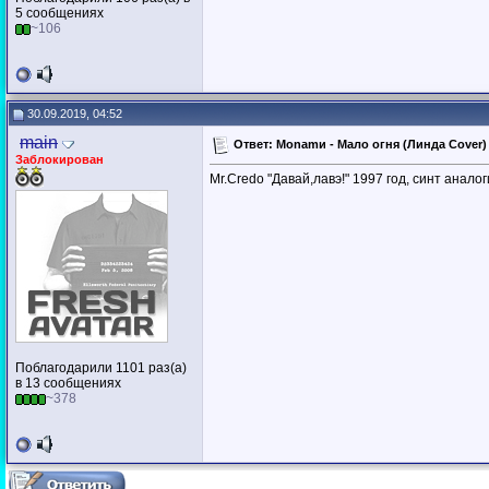
5 сообщениях
~106
30.09.2019, 04:52
main
Ответ: Monamи - Мало огня (Линда Cover) (
Заблокирован
Mr.Credo "Давай,лавэ!" 1997 год, синт анало
Поблагодарили 1101 раз(а)
в 13 сообщениях
~378