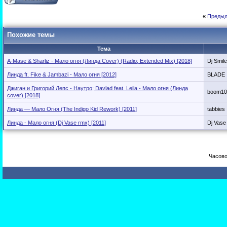
«
Предыд
Похожие темы
Тема
A-Mase & Sharliz - Мало огня (Линда Cover) (Radio; Extended Mix) [2018]
Dj Smile
Линда ft. Fike & Jambazi - Мало огня [2012]
BLADE
Джиган и Григорий Лепс - Наутро; Davlad feat. Leila - Мало огня (Линда
boom10
cover) [2018]
Линда — Мало Огня (The Indigo Kid Rework) [2011]
tabbies
Линда - Мало огня (Dj Vase rmx) [2011]
Dj Vase 
Часово