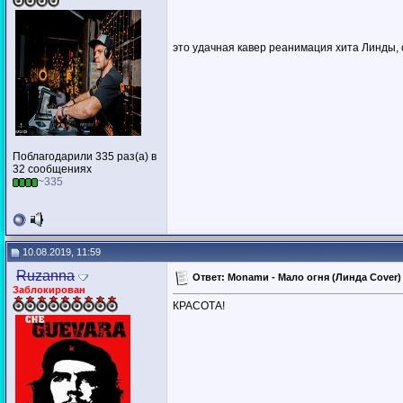
это удачная кавер реанимация хита Линды,
Поблагодарили 335 раз(а) в
32 сообщениях
~335
10.08.2019, 11:59
Ruzanna
Ответ: Monamи - Мало огня (Линда Cover) (
Заблокирован
КРАСОТА!