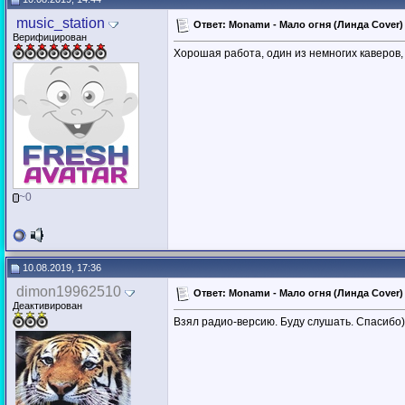
music_station
Ответ: Monamи - Мало огня (Линда Cover) (
Верифицирован
Хорошая работа, один из немногих каверов,
~0
10.08.2019, 17:36
dimon19962510
Ответ: Monamи - Мало огня (Линда Cover) (
Деактивирован
Взял радио-версию. Буду слушать. Спасибо)