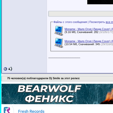
Файлы с этого сообщения | Посмотреть
все m
Monamи - Мало Огня (Линда Cover) (R
(9.16 Мб, Скачиваний: 282
(0/105/177
Monamи - Мало Огня (Линда Cover) (
(10.54 Мб, Скачиваний: 345
(29/316/0
__________________
75 человек(а) поблагодарили Dj Smile за этот релиз: