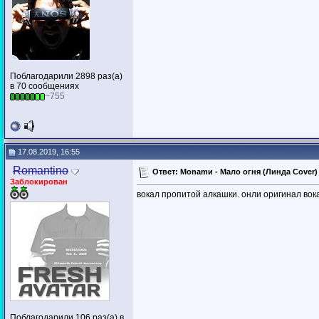
Поблагодарили 2898 раз(а)
в 70 сообщениях
~755
17.08.2019, 16:55
Romantino
Ответ: Monamи - Мало огня (Линда Cover) (
Заблокирован
вокал пропитой алкашки. онли оригинал вок
Поблагодарили 106 раз(а) в