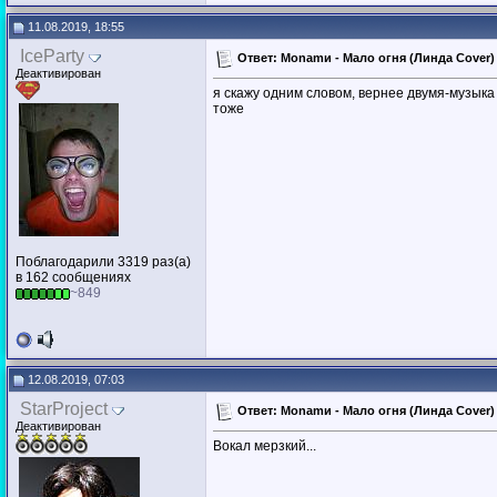
11.08.2019, 18:55
IceParty
Ответ: Monamи - Мало огня (Линда Cover) (
Деактивирован
я скажу одним словом, вернее двумя-музыка 
тоже
Поблагодарили 3319 раз(а)
в 162 сообщениях
~849
12.08.2019, 07:03
StarProject
Ответ: Monamи - Мало огня (Линда Cover) (
Деактивирован
Вокал мерзкий...