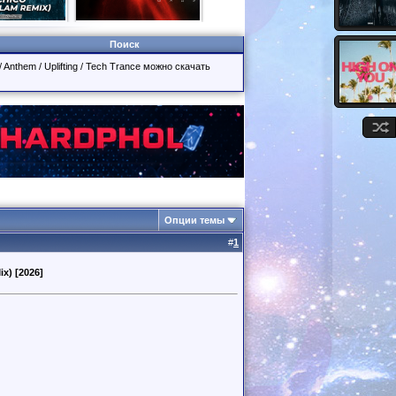
Поиск
/ Anthem / Uplifting / Tech Trance можно скачать
Опции темы
#
1
x) [2026]