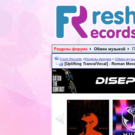
Разделы форума
Обмен музыкой
П
Fresh Records
>
Разделы форума
>
Обмен музы
[Uplifting Trance/Vocal] - Roman Mes