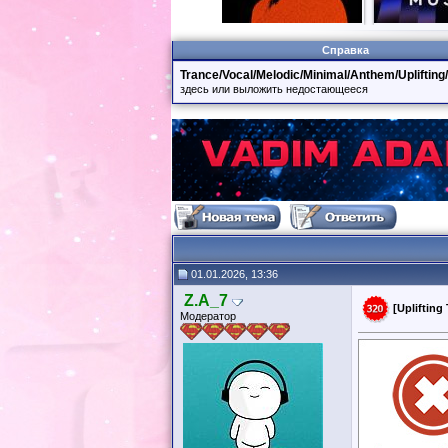
Справка
Trance/Vocal/Melodic/Minimal/Anthem/Uplifting
здесь или выложить недостающееся
01.01.2026, 13:36
Z.A_7
[Uplifting
Модератор