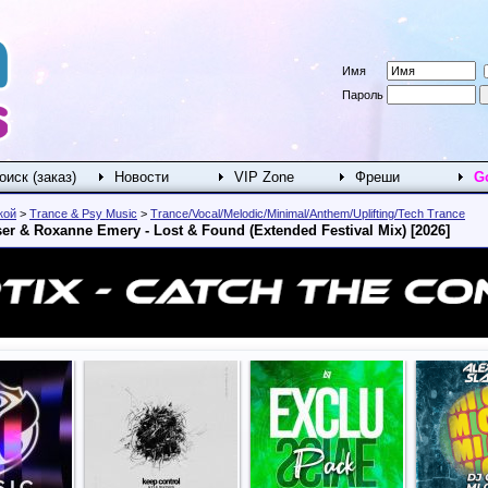
Имя
Пароль
оиск (заказ)
Новости
VIP Zone
Фреши
G
кой
>
Trance & Psy Music
>
Trance/Vocal/Melodic/Minimal/Anthem/Uplifting/Tech Trance
ser & Roxanne Emery - Lost & Found (Extended Festival Mix) [2026]