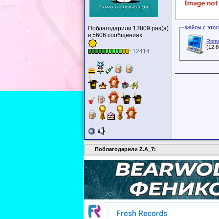
Поблагодарили 13809 раз(а)
в 5606 сообщениях
Roma
(12.
~12414
____________
Поблагодарили Z.A_7: