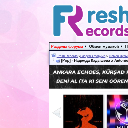
Разделы форума
Обмен музыкой
П
Fresh Records
>
Разделы форума
>
Обмен музы
[Pop] - Надежда Кадышева x Antonio 