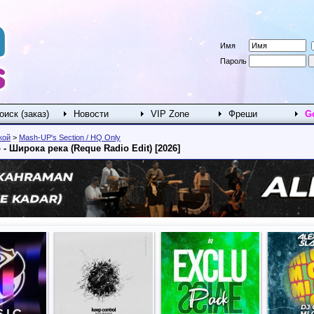
Имя
Пароль
оиск (заказ)
Новости
VIP Zone
Фреши
G
кой
>
Mash-UP's Section / HQ Only
- Широка река (Reque Radio Edit) [2026]