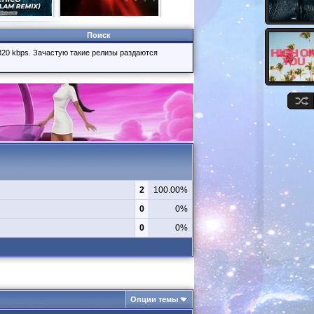
Поиск
320 kbps. Зачастую такие релизы раздаются
2
100.00%
0
0%
0
0%
Опции темы