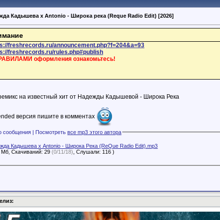
ежда Кадышева x Antonio - Широка река (Reque Radio Edit) [2026]
имание
ps://freshrecords.ru/announcement.php?f=204&a=93
s://freshrecords.ru/rules.php#publish
РАВИЛАМИ оформления ознакомьтесь!
емикс на известный хит от Надежды Кадышевой - Широка Река
ended версия пишите в комментах
Файлы с этого сообщения | Посмотреть
все mp3 этого автора
жда Кадышева x Antonio - Широка Река (ReQue Radio Edit).mp3
7 Мб, Скачиваний: 29
(0/11/18)
, Слушали: 116 )
елиз: