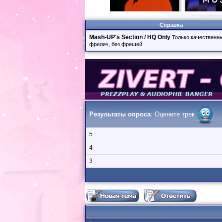
Справка
Mash-UP's Section / HQ Only
Только качественны
фрилич, без фрешей
Результаты опроса
: Оцените трек
5
4
3