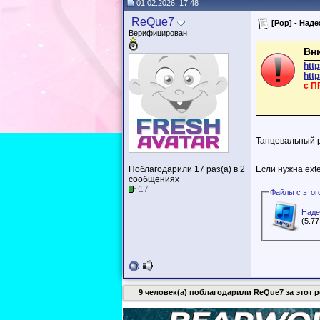
01.02.2026, 17:48
ReQue7
[Pop] - Над
Верифицирован
Вн
htt
http
с П
Танцевальный р
Если нужна ext
Поблагодарили 17 раз(а) в 2
сообщениях
~17
Наде
(5.7
9 человек(а) поблагодарили ReQue7 за этот р