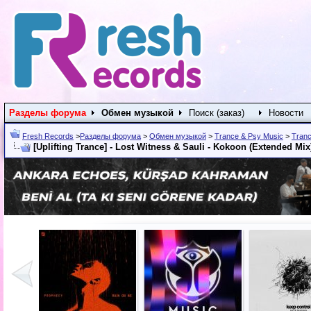
Разделы форума
Обмен музыкой
Поиск (заказ)
Новости
Fresh Records
>
Разделы форума
>
Обмен музыкой
>
Trance & Psy Music
>
Tranc
[Uplifting Trance] - Lost Witness & Sauli - Kokoon (Extended Mix)