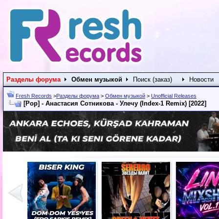
Разделы форума
Обмен музыкой
Поиск (заказ)
Новости
Fresh Records
>
Разделы форума
>
Обмен музыкой
>
Unofficial Releases
[Pop] - Анастасия Сотникова - Улечу (Index-1 Remix) [2022]