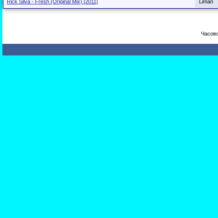
Rick Silva - Fresh (Original Mix) [2011]
Liman
Часово