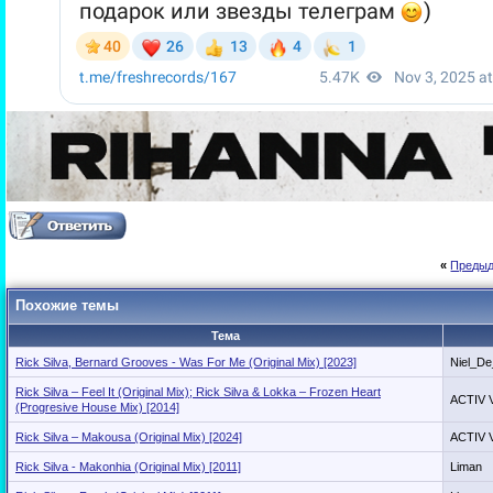
«
Предыд
Похожие темы
Тема
Rick Silva, Bernard Grooves - Was For Me (Original Mix) [2023]
Niel_D
Rick Silva – Feel It (Original Mix); Rick Silva & Lokka – Frozen Heart
ACTIV 
(Progresive House Mix) [2014]
Rick Silva – Makousa (Original Mix) [2024]
ACTIV 
Rick Silva - Makonhia (Original Mix) [2011]
Liman