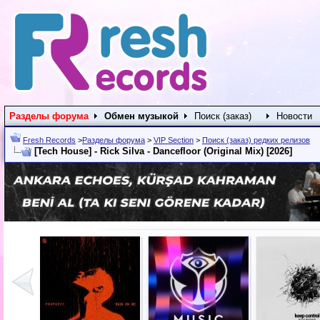
Разделы форума
Обмен музыкой
Поиск (заказ)
Новости
Fresh Records
>
Разделы форума
>
VIP Section
>
Поиск (заказ) редких релизов
[Tech House] - Rick Silva - Dancefloor (Original Mix) [2026]