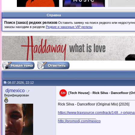
Справка
Поиск (заказ) редких релизов
Оставить заявку на поиск редкого или недоступн
заказы находим в разделе
Редкие и заказные VIP релизы
08.07.2026, 22:12
djmexico
[Tech House] - Rick Silva - Dancefloor (Ori
Верифицирован
Rick Silva - Dancefloor (Original Mix) [2026]
https://www.traxsource.com/track/148...r-origina
__________________
http://promodj.com/mexico