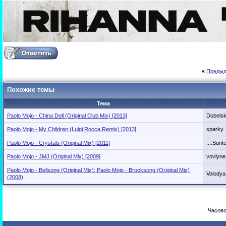
«
Предыд
Похожие темы
Тема
Paolo Mojo - China Doll (Original Club Mix) [2013]
Dobels
Paolo Mojo - My Children (Luigi Rocca Remix) [2013]
sparky
Paolo Mojo - Crystals (Original Mix) [2011]
..::Sunte
Paolo Mojo - JMJ (Original Mix) [2009]
vovlyne
Paolo Mojo - Bellsong (Original Mix); Paolo Mojo - Brooksong (Original Mix)
Volodya
(2008)
Часово