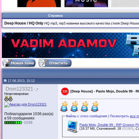
Справка
Deep House / HQ Only
HQ mp3, mp3 новинки высокого качества стиля Deep Hous
17.06.2013, 15:12
Dron123321
[Deep House] - Paolo Mojo, Double 99 - RI
Неактивирован
Поблагодарили 1036 раз(а)
Файлы с этого сообщения | Посмотреть
все m
в 59 сообщениях
~1036
Paolo Mojo, Double 99 - RIP Groove (P
(18.37 Мб, Скачиваний: 18
(0/18/0)