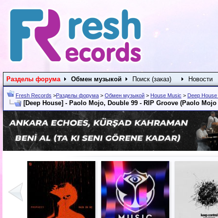
Разделы форума
Обмен музыкой
Поиск (заказ)
Новости
Fresh Records
>
Разделы форума
>
Обмен музыкой
>
House Music
>
Deep House 
[Deep House] - Paolo Mojo, Double 99 - RIP Groove (Paolo Mojo 