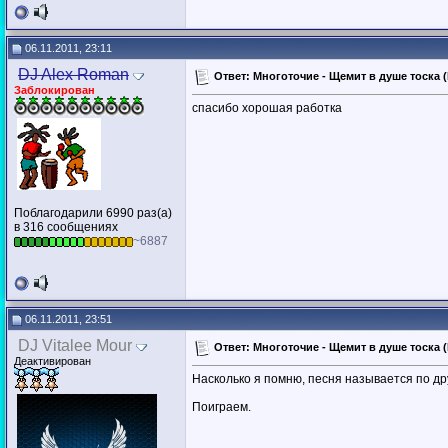
06.11.2011, 23:11
DJ Alex Roman
Ответ: Многоточие - Щемит в душе тоска (D
Заблокирован
спасибо хорошая работка
Поблагодарили 6990 раз(а)
в 316 сообщениях
~6887
06.11.2011, 23:51
DJ Vitalee Mour
Ответ: Многоточие - Щемит в душе тоска (D
Деактивирован
Насколько я помню, песня называется по др
Поиграем.