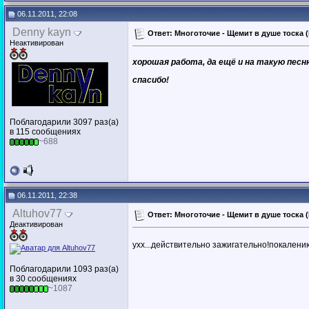
06.11.2011, 22:08
Denny kayn
Ответ: Многоточие - Щемит в душе тоска (D
Неактивирован
хорошая работа, да ещё и на такую песню
спасибо!
Поблагодарили 3097 раз(а)
в 115 сообщениях
~688
06.11.2011, 22:38
Altuhov77
Ответ: Многоточие - Щемит в душе тоска (D
Деактивирован
ухх...действительно зажигательно!покалени
Поблагодарили 1093 раз(а)
в 30 сообщениях
~1087