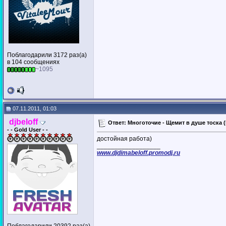
Поблагодарили 3172 раз(а)
в 104 сообщениях
~1095
07.11.2011, 01:03
djbeloff
Ответ: Многоточие - Щемит в душе тоска (D
- - Gold User - -
достойная работа)
__________________
www.djdimabeloff.promodj.ru