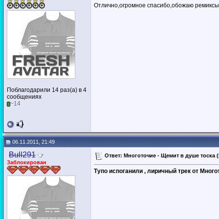
Отлично,огромное спасибо,обожаю ремиксы в
Поблагодарили 14 раз(а) в 4
сообщениях
~14
06.11.2011, 21:49
Bull291
Ответ: Многоточие - Щемит в душе тоска (D
Заблокирован
Тупо испоганили , лиричный трек от Много