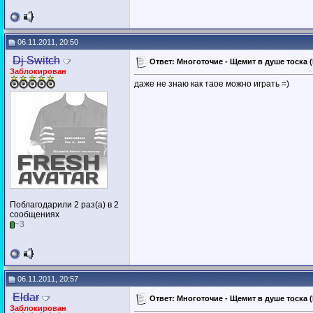
06.11.2011, 20:50
Dj Switch
Ответ: Многоточие - Щемит в душе тоска (D
Заблокирован
даже не знаю как таое можно играть =)
Поблагодарили 2 раз(а) в 2
сообщениях
~3
06.11.2011, 20:57
Eldar
Ответ: Многоточие - Щемит в душе тоска (D
Заблокирован