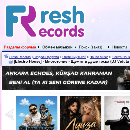
Разделы форума
Обмен музыкой
Поиск (заказ)
Новости
Fresh Records
>
Разделы форума
>
Обмен музыкой
>
House Music
>
Electro Hou
[Electro House] - Многоточие - Щемит в душе тоска (DJ Viduta 