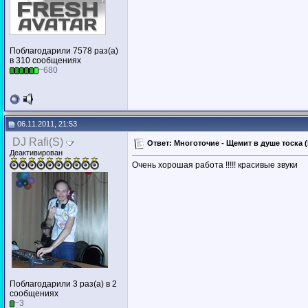
Поблагодарили 7578 раз(а)
в 310 сообщениях
~680
06.11.2011, 21:53
DJ Rafi(S)
Ответ: Многоточие - Щемит в душе тоска (D
Деактивирован
Очень хорошая работа !!!!! красивые звуки
Поблагодарили 3 раз(а) в 2
сообщениях
~3