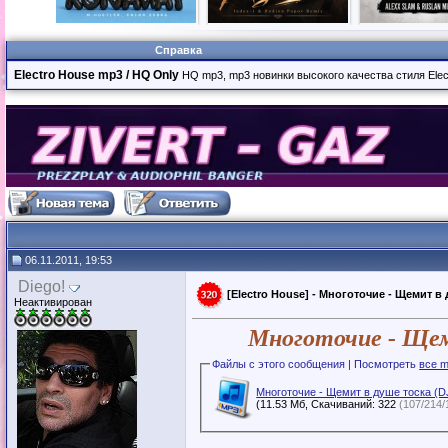
Справка
Electro House mp3 / HQ Only
HQ mp3, mp3 новинки высокого качества стиля Elect
06.11.2011, 19:53
Diego!
[Electro House] - Многоточие - Щемит в 
Неактивирован
Многоточие - Щем
Файлы с этого сообщения | Посмотреть
все m
Многоточие - Щемит в душе тоска (DJ
(11.53 Мб, Скачиваний: 322
(107/214/