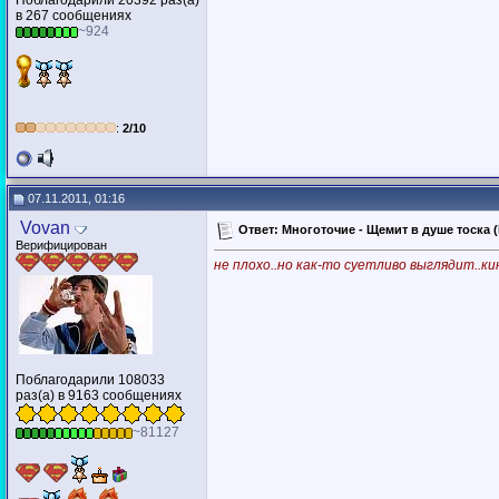
Поблагодарили 20392 раз(а)
в 267 сообщениях
~924
:
2/10
07.11.2011, 01:16
Vovan
Ответ: Многоточие - Щемит в душе тоска (D
Верифицирован
не плохо..но как-то суетливо выглядит..кину
Поблагодарили 108033
раз(а) в 9163 сообщениях
~81127