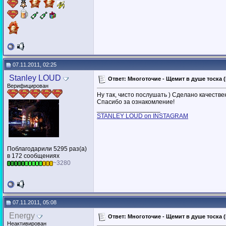
07.11.2011, 02:25
Stanley LOUD
Ответ: Многоточие - Щемит в душе тоска (D
Верифицирован
Ну так, чисто послушать ) Сделано качествен
Спасибо за ознакомление!
__________________
STANLEY LOUD on INSTAGRAM
Поблагодарили 5295 раз(а)
в 172 сообщениях
~3280
07.11.2011, 05:08
Energy
Ответ: Многоточие - Щемит в душе тоска (D
Неактивирован