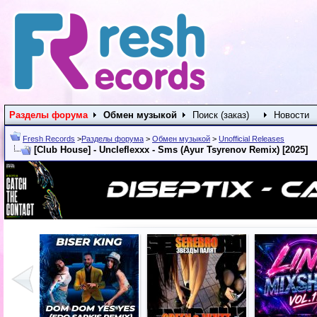
Разделы форума
Обмен музыкой
Поиск (заказ)
Новости
Fresh Records
>
Разделы форума
>
Обмен музыкой
>
Unofficial Releases
[Club House] - Uncleflexxx - Sms (Ayur Tsyrenov Remix) [2025]