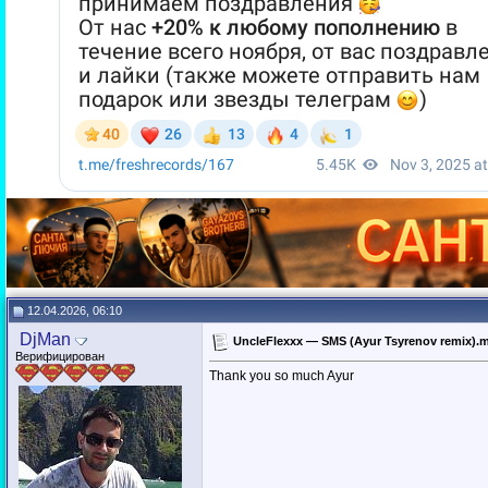
12.04.2026, 06:10
DjMan
UncleFlexxx — SMS (Ayur Tsyrenov remix).
Верифицирован
Thank you so much Ayur