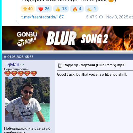
04.05.2026, 05:37
DjMan
Royperry - Мартини (Club Remix).mp3
Верифицирован
Good track, but that voice is a little too shrill.
Поблагодарили 2 раз(а) в 0
сообщениях