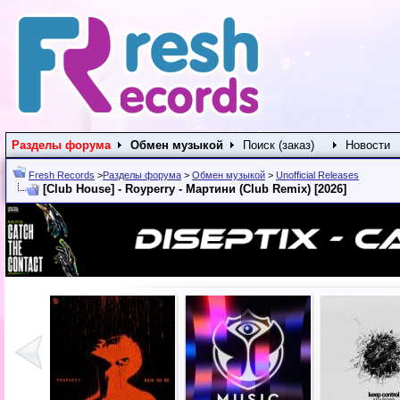
Разделы форума
Обмен музыкой
Поиск (заказ)
Новости
Fresh Records
>
Разделы форума
>
Обмен музыкой
>
Unofficial Releases
[Club House] - Royperry - Мартини (Club Remix) [2026]