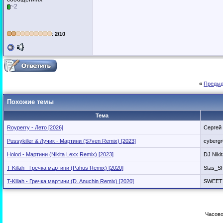
~2
:
2/10
«
Предыд
Похожие темы
Тема
Royperry - Лето [2026]
Сергей
Pussykiller & Лучик - Мартини (S7ven Remix) [2023]
cyberg
Holod - Мартини (Nikita Lexx Remix) [2023]
DJ Niki
T-Killah - Гречка мартини (Pahus Remix) [2020]
Stas_Sh
T-Killah - Гречка мартини (D. Anuchin Remix) [2020]
SWEET
Часово