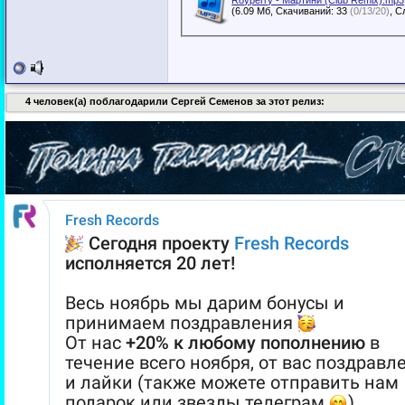
Royperry - Мартини (Club Remix).mp3
(6.09 Мб, Скачиваний: 33
(0/13/20)
4 человек(а) поблагодарили Сергей Семенов за этот релиз: