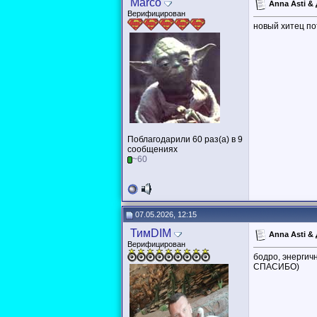
Marco
Anna Asti &
Верифицирован
новый хитец п
Поблагодарили 60 раз(а) в 9
сообщениях
~60
07.05.2026, 12:15
ТимDIM
Anna Asti &
Верифицирован
бодро, энергичн
СПАСИБО)