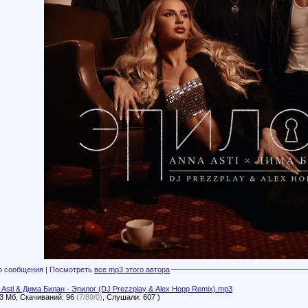
Файлы с этого сообщения | Посмотреть
все mp3 этого автора
 Asti & Дима Билан - Эпилог (DJ Prezzplay & Alex Hopp Remix).mp3
83 Мб, Скачиваний: 96
(7/89/0)
, Слушали: 607 )