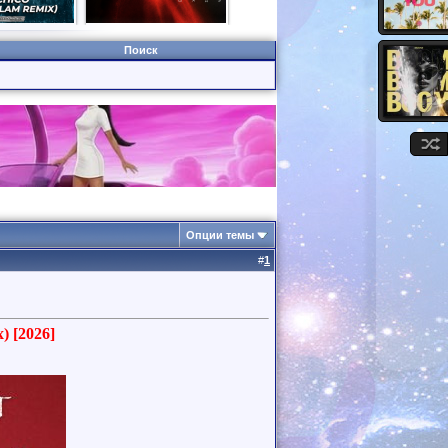
Поиск
Опции темы
#
1
) [2026]