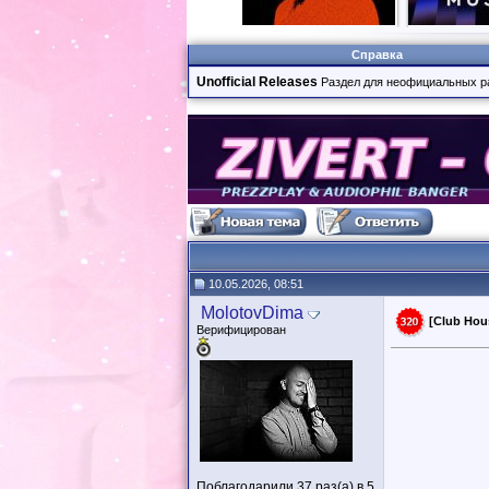
Справка
Unofficial Releases
Раздел для неофициальных р
10.05.2026, 08:51
MolotovDima
[Club Hous
Верифицирован
Поблагодарили 37 раз(а) в 5