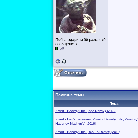
Поблагодарили 60 раз(а) в 9
сообщениях
~60
Похожие темы
Тема
Zivert - Beverly Hills (Ingo Remix) [2022]
Zivert - Безболезненно, Zivert - Beverly Hills, Zivert
Nasonov Mashup's) [2019]
Zivert - Beverly Hills (Boo-La Remix) [2019]