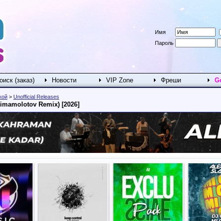
Имя
Пароль
оиск (заказ)
Новости
VIP Zone
Фреши
G
кой
>
Unofficial Releases
 (Dimamolotov Remix) [2026]