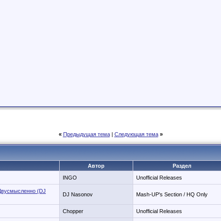
«
Предыдущая тема
|
Следующая тема
»
Автор
Раздел
INGO
Unofficial Releases
 - Двусмысленно (DJ
DJ Nasonov
Mash-UP's Section / HQ Only
Chopper
Unofficial Releases