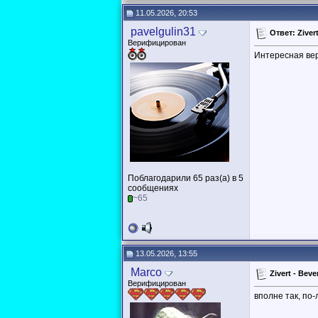
11.05.2026, 20:53
pavelgulin31
Ответ: Ziver
Верифицирован
Интересная вер
Поблагодарили 65 раз(а) в 5
сообщениях
~65
13.05.2026, 13:55
Marco
Zivert - Be
Верифицирован
вполне так, по