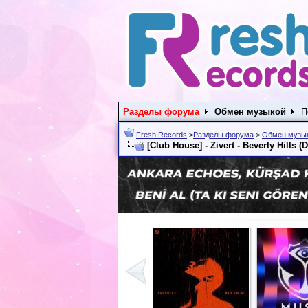
Разделы форума
Обмен музыкой
П
Fresh Records
>
Разделы форума
>
Обмен музы
[Club House] - Zivert - Beverly Hills