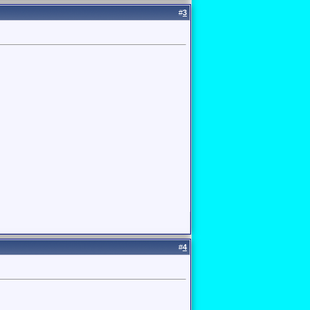
#
3
#
4