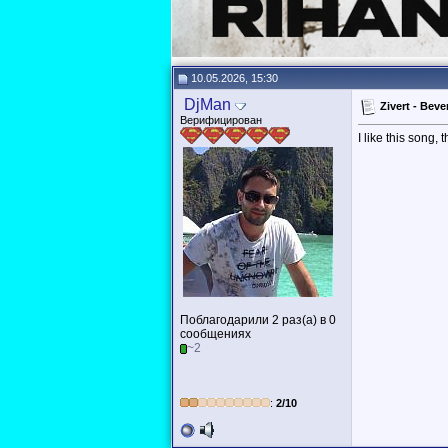
10.05.2026, 15:30
DjMan
Zivert - Be
Верифицирован
I like this song, 
Поблагодарили 2 раз(а) в 0
сообщениях
~2
:
2/10