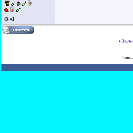
«
Предыд
Часово