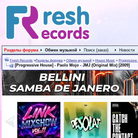
Разделы форума
Обмен музыкой
Поиск (заказ)
Новости
Fresh Records
>
Разделы форума
>
Обмен музыкой
>
House Music
>
Progressive
[Progressive House] - Paolo Mojo - JMJ (Original Mix) [2009]