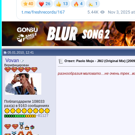
05.01.2010, 12:41
Vovan
Ответ: Paolo Mojo - JMJ (Original Mix) [2009
Верифицирован
разнообразия маловато....не очень трек...в
Поблагодарили 108033
раз(а) в 9163 сообщениях
~81127