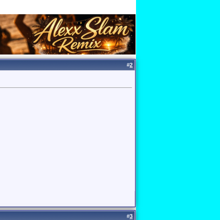
#
2
#
3