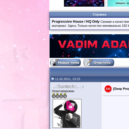
Справка
Progressive House / HQ Only
Свежая и качестве
материал. Здесь Только качество минимально 192 
11.02.2011, 13:23
..::Suntech::..
[Deep Prog
Неактивирован