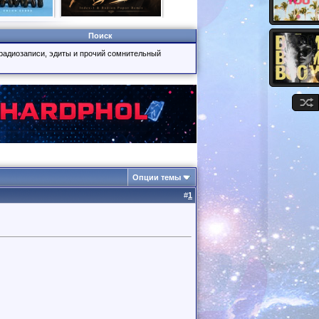
Поиск
 радиозаписи, эдиты и прочий сомнительный
Опции темы
#
1