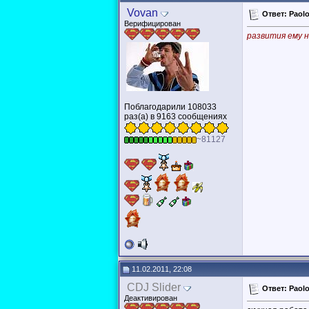
Vovan
Ответ: Paolo 
Верифицирован
развития ему н
Поблагодарили 108033
раз(а) в 9163 сообщениях
~81127
11.02.2011, 22:08
CDJ Slider
Ответ: Paolo 
Деактивирован