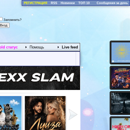
РЕГИСТРАЦИЯ
RSS
Новинки
ТОП 10
Сообщения за день
Запомнить?
old статус
Помощь
Live feed