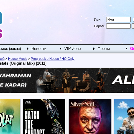
Имя
Пароль
оиск (заказ)
Новости
VIP Zone
Фреши
G
кой
>
House Music
>
Progressive House / HQ Only
tals (Original Mix) [2011]