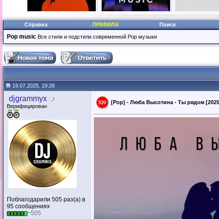
Справка
ПРАВИЛА
Поиск
Pop music
Все стили и подстили современной Pop музыки
19.07.2025, 19:26
djgrammyx
[Pop] - Люба Высотина - Ты рядом [2025
Верифицирован
Поблагодарили 505 раз(а) в
95 сообщениях
~505