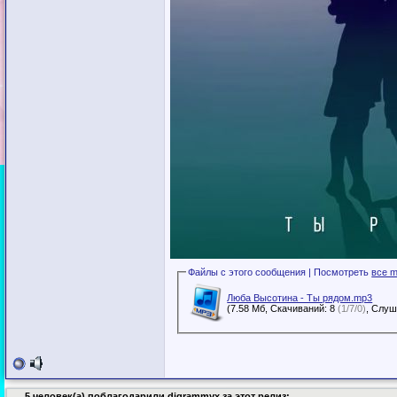
Файлы с этого сообщения | Посмотреть
все m
Люба Высотина - Ты рядом.mp3
(7.58 Мб, Скачиваний: 8
(1/7/0)
5 человек(а) поблагодарили djgrammyx за этот релиз: