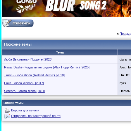
«
Предыд
Похожие темы
Тема
Люба Высотина - Подруге [2025]
djgram
Rasa, Dashi - Когда ты не рядом (Alex Hopp Remix) [2025]
Alex Ho
Тнмк – Люба Люба (Roland Remix) [2018]
UA HO
Emin - Люба-любовь [2017]
byrs
Serebro - Мама Люба [2011]
HeatoN
Опции темы
Версия для печати
Отправить по электронной почте