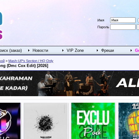
Имя
Пароль
оиск (заказ)
Новости
VIP Zone
Фреши
G
кой
>
Mash-UP's Section / HQ Only
ng (Dmc Cox Edit) [2026]