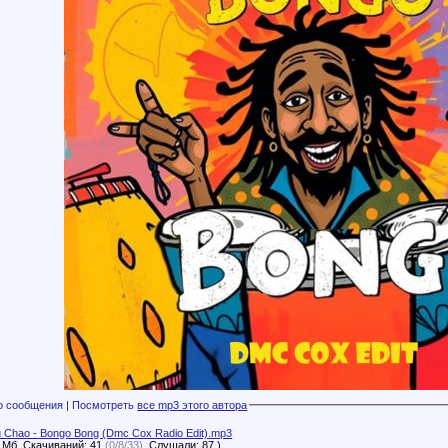
Файлы с этого сообщения | Посмотреть
все mp3 этого автора
 Chao - Bongo Bong (Dmc Cox Radio Edit).mp3
1 Мб, Скачиваний: 41
(0/8/33)
, Слушали: 87 )