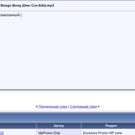
 Bongo Bong (Dmc Cox Edit).mp3
 заюзанный (
«
Предыдущая тема
|
Следующая тема
»
Автор
Раздел
23]
VipPromo Only
Exclusive Promo VIP zone