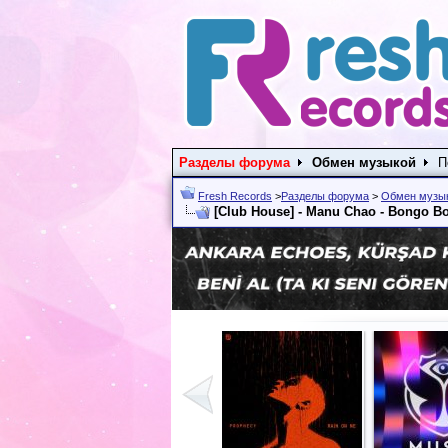
Разделы форума
Обмен музыкой
П
Fresh Records
>
Разделы форума
>
Обмен музы
[Club House] - Manu Chao - Bongo Bo