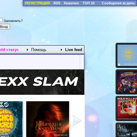
РЕГИСТРАЦИЯ
RSS
Новинки
ТОП 10
Сообщения за день
Запомнить?
old статус
Помощь
Live feed