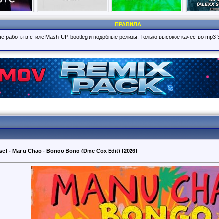
ПРАВИЛА
е работы в стиле Mash-UP, bootleg и подобные релизы. Только высокое качество mp3 
se] - Manu Chao - Bongo Bong (Dmc Cox Edit) [2026]