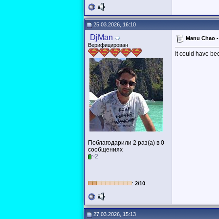
25.03.2026, 16:10
DjMan
Manu Chao -
Верифицирован
It could have bee
Поблагодарили 2 раз(а) в 0
сообщениях
~2
:
2/10
27.03.2026, 15:13