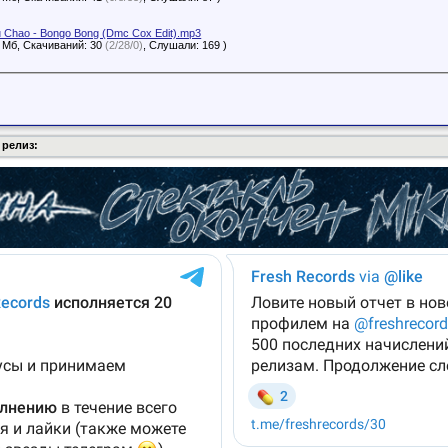
 Chao - Bongo Bong (Dmc Cox Edit).mp3
0 Мб, Скачиваний: 30
(2/28/0)
, Слушали: 169 )
 релиз: