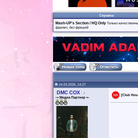
Справка
Mash-UP's Section / HQ Only
Только качественны
фрилич, без фрешей
24.03.2026, 14:27
DMC COX
[Club Hou
-= Медиа Партнер =-