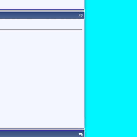
#
3
#
4