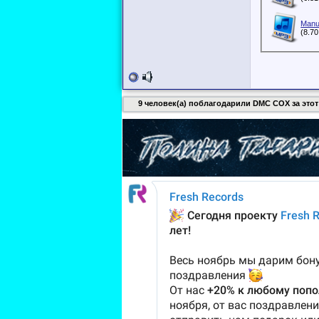
Manu
(8.7
9 человек(а) поблагодарили DMC COX за этот