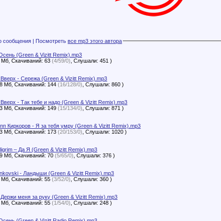
Файлы с этого сообщения | Посмотреть
все mp3 этого автора
 Осень (Green & Vizitt Remix).mp3
7 Мб, Скачиваний: 63
(4/59/0)
, Слушали: 451 )
 Вверх - Сережа (Green & Vizitt Remix).mp3
58 Мб, Скачиваний: 144
(16/128/0)
, Слушали: 860 )
 Вверх - Так тебе и надо (Green & Vizitt Remix).mp3
53 Мб, Скачиваний: 149
(15/134/0)
, Слушали: 871 )
пп Киркоров - Я за тебя умру (Green & Vizitt Remix).mp3
73 Мб, Скачиваний: 173
(20/153/0)
, Слушали: 1020 )
ligrim – Да Я (Green & Vizitt Remix).mp3
89 Мб, Скачиваний: 70
(5/65/0)
, Слушали: 376 )
ankovski - Ландыши (Green & Vizitt Remix).mp3
8 Мб, Скачиваний: 55
(3/52/0)
, Слушали: 360 )
- Держи меня за руку (Green & Vizitt Remix).mp3
7 Мб, Скачиваний: 55
(1/54/0)
, Слушали: 248 )
 Осень (Green & Vizitt Radio Remix).mp3