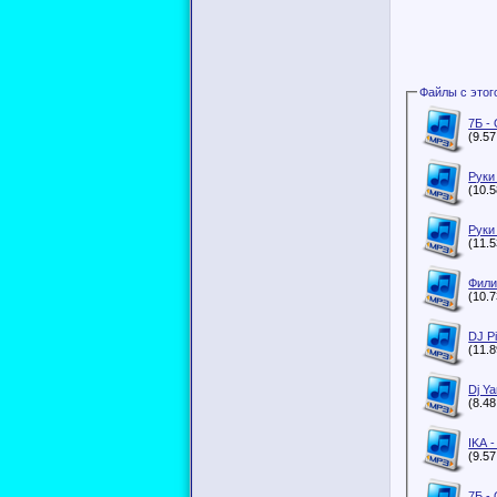
7Б -
(9.5
Руки
(10.
Руки
(11.
Фили
(10.
DJ Pi
(11.
Dj Y
(8.4
IKA 
(9.5
7Б -