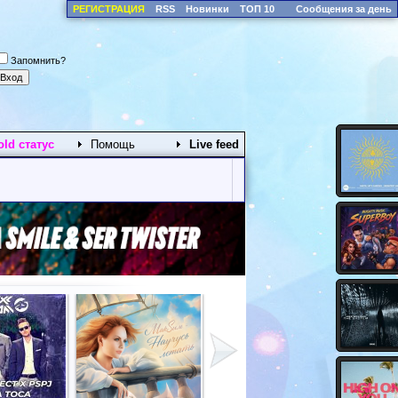
РЕГИСТРАЦИЯ
RSS
Новинки
ТОП 10
Сообщения за день
Запомнить?
old статус
Помощь
Live feed