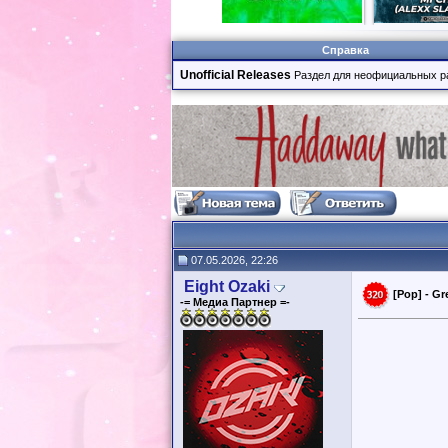
Справка
Unofficial Releases
Раздел для неофициальных р
07.05.2026, 22:26
Eight Ozaki
[Pop] - Gr
-= Медиа Партнер =-