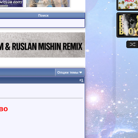
Поиск
Опции темы
#
1
во