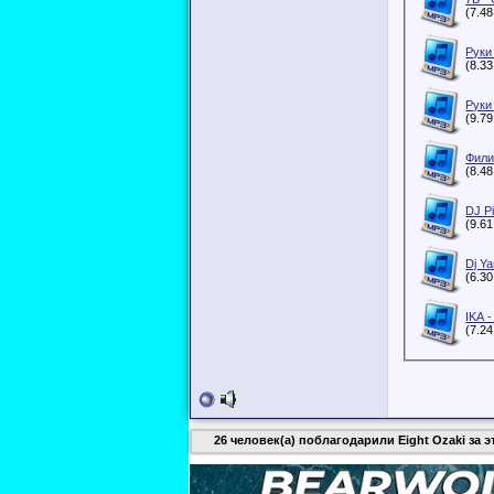
(7.4
Руки
(8.3
Руки
(9.7
Фили
(8.4
DJ Pi
(9.6
Dj Y
(6.3
IKA 
(7.2
26 человек(а) поблагодарили Eight Ozaki за э