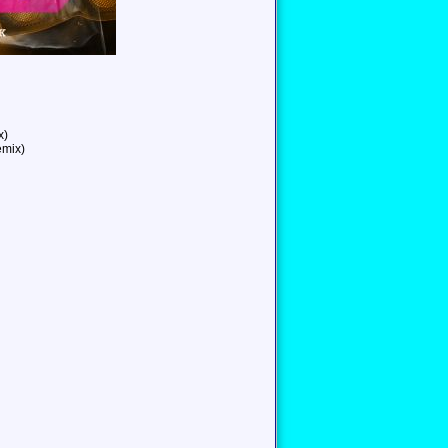
x)
emix)