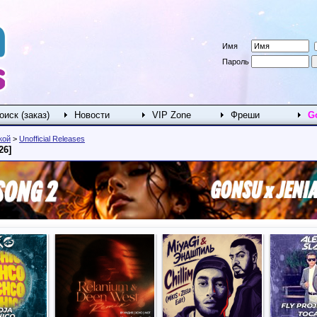
Имя
Пароль
оиск (заказ)
Новости
VIP Zone
Фреши
G
кой
>
Unofficial Releases
26]